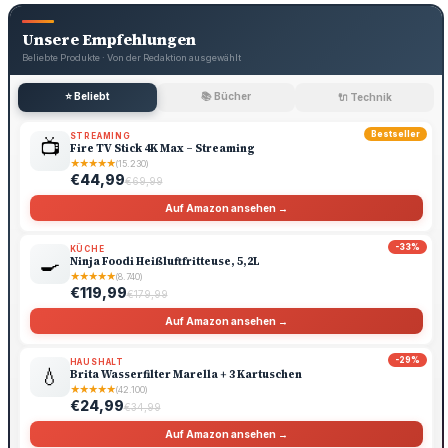
Unsere Empfehlungen
Beliebte Produkte · Von der Redaktion ausgewählt
⭐ Beliebt
📚 Bücher
🔌 Technik
Bestseller
STREAMING
📺
Fire TV Stick 4K Max – Streaming
★
★
★
★
★
(15.230)
€44,99
€69,99
Auf Amazon ansehen →
-33%
KÜCHE
🍳
Ninja Foodi Heißluftfritteuse, 5,2L
★
★
★
★
★
(8.740)
€119,99
€179,99
Auf Amazon ansehen →
-29%
HAUSHALT
💧
Brita Wasserfilter Marella + 3 Kartuschen
★
★
★
★
★
(42.100)
€24,99
€34,99
Auf Amazon ansehen →