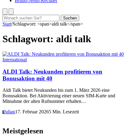
Brutto-Netto-Rechner
Suchen
Suchen
nach:
Start
/
Schlagwort: <span>aldi talk</span>
Schlagwort:
aldi talk
International
ALDI Talk: Neukunden profitieren von
Bonusaktion mit 40
Aldi Talk bietet Neukunden bis zum 1. März 2026 eine
Bonusaktion. Bei Aktivierung einer neuen SIM-Karte und
Mitnahme der alten Rufnummer erhalten…
Julian
17. Februar 2026
5 Min. Lesezeit
J
Meistgelesen