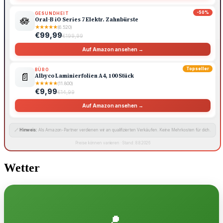
-50%
GESUNDHEIT
🪷
Oral-B iO Series 7 Elektr. Zahnbürste
★
★
★
★
★
(6.520)
€99,99
€199,99
Auf Amazon ansehen →
Topseller
BÜRO
📄
Albyco Laminierfolien A4, 100 Stück
★
★
★
★
★
(11.800)
€9,99
€14,99
Auf Amazon ansehen →
🔗
Hinweis:
Als Amazon-Partner verdienen wir an qualifizierten Verkäufen. Keine Mehrkosten für dich.
Preise können variieren · Stand: 8.8.2026
Wetter
📍