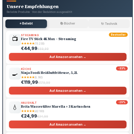
Unsere Empfehlungen
Beliebte Produkte · Von der Redaktion ausgewählt
⭐ Beliebt
📚 Bücher
🔌 Technik
Bestseller
STREAMING
📺
Fire TV Stick 4K Max – Streaming
★
★
★
★
★
(15.230)
€44,99
€69,99
Auf Amazon ansehen →
-33%
KÜCHE
🍳
Ninja Foodi Heißluftfritteuse, 5,2L
★
★
★
★
★
(8.740)
€119,99
€179,99
Auf Amazon ansehen →
-29%
HAUSHALT
💧
Brita Wasserfilter Marella + 3 Kartuschen
★
★
★
★
★
(42.100)
€24,99
€34,99
Auf Amazon ansehen →