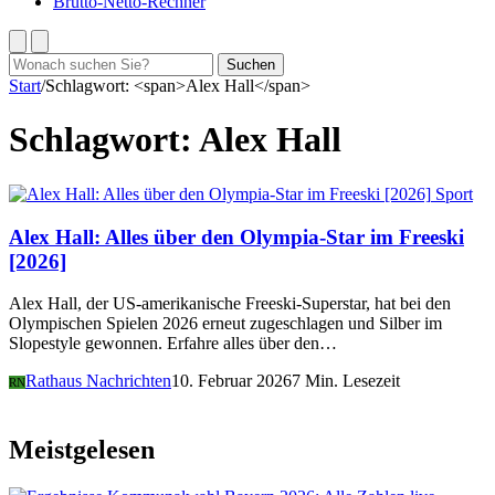
Brutto-Netto-Rechner
Suchen
Suchen
nach:
Start
/
Schlagwort: <span>Alex Hall</span>
Schlagwort:
Alex Hall
Sport
Alex Hall: Alles über den Olympia-Star im Freeski
[2026]
Alex Hall, der US-amerikanische Freeski-Superstar, hat bei den
Olympischen Spielen 2026 erneut zugeschlagen und Silber im
Slopestyle gewonnen. Erfahre alles über den…
Rathaus Nachrichten
10. Februar 2026
7 Min. Lesezeit
RN
Meistgelesen