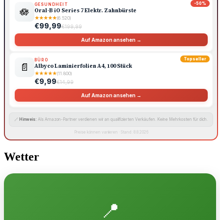
-50%
GESUNDHEIT
🪷
Oral-B iO Series 7 Elektr. Zahnbürste
★
★
★
★
★
(6.520)
€99,99
€199,99
Auf Amazon ansehen →
Topseller
BÜRO
📄
Albyco Laminierfolien A4, 100 Stück
★
★
★
★
★
(11.800)
€9,99
€14,99
Auf Amazon ansehen →
🔗
Hinweis:
Als Amazon-Partner verdienen wir an qualifizierten Verkäufen. Keine Mehrkosten für dich.
Preise können variieren · Stand: 8.8.2026
Wetter
📍