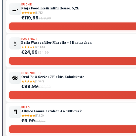
KÜCHE
🍳
Ninja Foodi Heißluftfritteuse, 5,2L
★
★
★
★
★
(8.740)
€119,99
€179,99
HAUSHALT
💧
Brita Wasserfilter Marella + 3 Kartuschen
★
★
★
★
★
(42.100)
€24,99
€34,99
GESUNDHEIT
🪷
Oral-B iO Series 7 Elektr. Zahnbürste
★
★
★
★
★
(6.520)
€99,99
€199,99
BÜRO
📄
Albyco Laminierfolien A4, 100 Stück
★
★
★
★
★
(11.800)
€9,99
€14,99