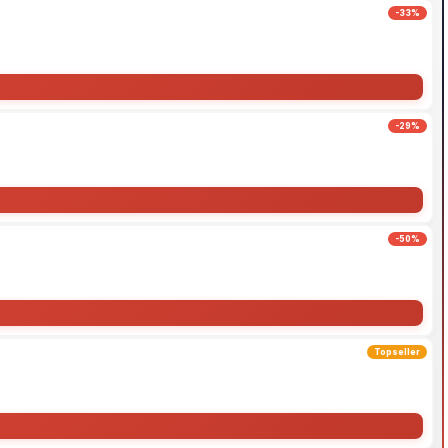
-33%
-29%
-50%
Topseller