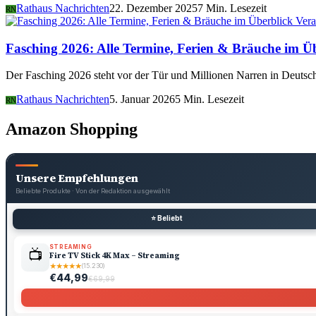
Rathaus Nachrichten
22. Dezember 2025
7 Min. Lesezeit
RN
Vera
Fasching 2026: Alle Termine, Ferien & Bräuche im Ü
Der Fasching 2026 steht vor der Tür und Millionen Narren in Deutsch
Rathaus Nachrichten
5. Januar 2026
5 Min. Lesezeit
RN
Amazon Shopping
Unsere Empfehlungen
Beliebte Produkte · Von der Redaktion ausgewählt
⭐ Beliebt
STREAMING
📺
Fire TV Stick 4K Max – Streaming
★
★
★
★
★
(15.230)
€44,99
€69,99