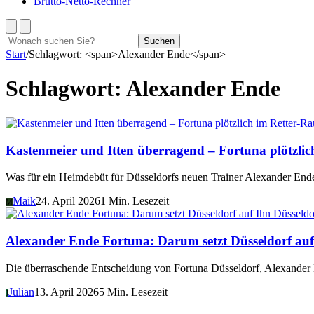
Brutto-Netto-Rechner
Suchen
Suchen
nach:
Start
/
Schlagwort: <span>Alexander Ende</span>
Schlagwort:
Alexander Ende
Kastenmeier und Itten überragend – Fortuna plötzlic
Was für ein Heimdebüt für Düsseldorfs neuen Trainer Alexander Ende
Maik
24. April 2026
1 Min. Lesezeit
M
Düsseldo
Alexander Ende Fortuna: Darum setzt Düsseldorf auf
Die überraschende Entscheidung von Fortuna Düsseldorf, Alexander End
Julian
13. April 2026
5 Min. Lesezeit
J