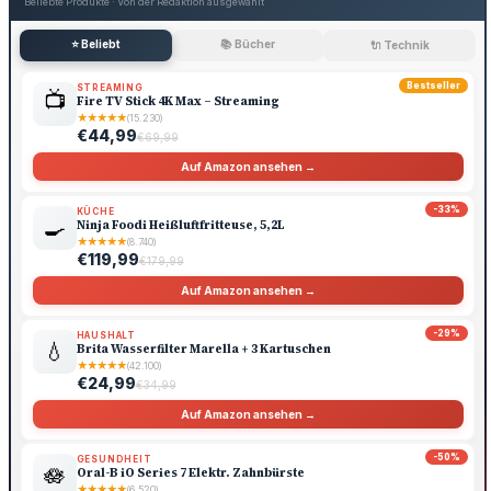
Beliebte Produkte · Von der Redaktion ausgewählt
⭐ Beliebt
📚 Bücher
🔌 Technik
Bestseller
STREAMING
📺
Fire TV Stick 4K Max – Streaming
★
★
★
★
★
(15.230)
€44,99
€69,99
Auf Amazon ansehen →
-33%
KÜCHE
🍳
Ninja Foodi Heißluftfritteuse, 5,2L
★
★
★
★
★
(8.740)
€119,99
€179,99
Auf Amazon ansehen →
-29%
HAUSHALT
💧
Brita Wasserfilter Marella + 3 Kartuschen
★
★
★
★
★
(42.100)
€24,99
€34,99
Auf Amazon ansehen →
-50%
GESUNDHEIT
🪷
Oral-B iO Series 7 Elektr. Zahnbürste
★
★
★
★
★
(6.520)