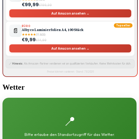
€99,99
€199,99
Auf Amazon ansehen →
Topseller
BÜRO
📄
Albyco Laminierfolien A4, 100 Stück
★
★
★
★
★
(11.800)
€9,99
€14,99
Auf Amazon ansehen →
🔗
Hinweis:
Als Amazon-Partner verdienen wir an qualifizierten Verkäufen. Keine Mehrkosten für dich.
Preise können variieren · Stand: 7.8.2026
Wetter
📍
Bitte erlaube den Standortzugriff für das Wetter.