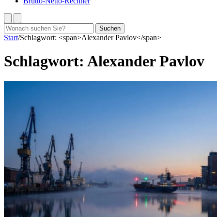
Brutto-Netto-Rechner
Suchen
Suchen
nach:
Start
/
Schlagwort: <span>Alexander Pavlov</span>
Schlagwort:
Alexander Pavlov