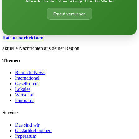
Bitte erlaube den Standortzugriff für das Wetter.
Erneut versuchen
Rathaus
nachrichten
aktuelle Nachrichten aus deiner Region
Themen
Blaulicht News
International
Gesellschaft
Lokales
Wirtschaft
Panorama
Service
Das sind wir
Gastartikel buchen
Impressum