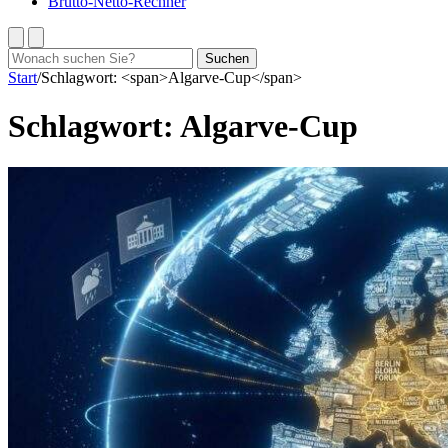
Brutto-Netto-Rechner
Suchen
Suchen
nach:
Start
/
Schlagwort: <span>Algarve-Cup</span>
Schlagwort:
Algarve-Cup