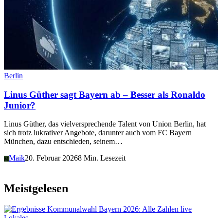
Berlin
Linus Güther sagt Bayern ab – Besser als Ronaldo
Junior?
Linus Güther, das vielversprechende Talent von Union Berlin, hat
sich trotz lukrativer Angebote, darunter auch vom FC Bayern
München, dazu entschieden, seinem…
Maik
20. Februar 2026
8 Min. Lesezeit
M
Meistgelesen
Lokales