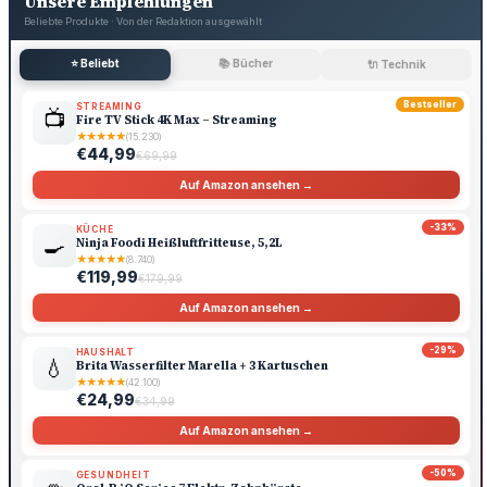
Unsere Empfehlungen
Beliebte Produkte · Von der Redaktion ausgewählt
⭐ Beliebt
📚 Bücher
🔌 Technik
Bestseller
STREAMING
📺
Fire TV Stick 4K Max – Streaming
★
★
★
★
★
(15.230)
€44,99
€69,99
Auf Amazon ansehen →
-33%
KÜCHE
🍳
Ninja Foodi Heißluftfritteuse, 5,2L
★
★
★
★
★
(8.740)
€119,99
€179,99
Auf Amazon ansehen →
-29%
HAUSHALT
💧
Brita Wasserfilter Marella + 3 Kartuschen
★
★
★
★
★
(42.100)
€24,99
€34,99
Auf Amazon ansehen →
-50%
GESUNDHEIT