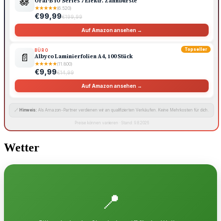
🪷
Oral-B iO Series 7 Elektr. Zahnbürste
★
★
★
★
★
(6.520)
€99,99
€199,99
Auf Amazon ansehen →
Topseller
BÜRO
📄
Albyco Laminierfolien A4, 100 Stück
★
★
★
★
★
(11.800)
€9,99
€14,99
Auf Amazon ansehen →
🔗
Hinweis:
Als Amazon-Partner verdienen wir an qualifizierten Verkäufen. Keine Mehrkosten für dich.
Preise können variieren · Stand: 9.8.2026
Wetter
📍