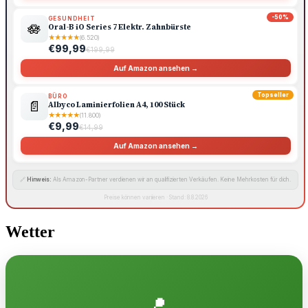
-50%
GESUNDHEIT
🪷
Oral-B iO Series 7 Elektr. Zahnbürste
★
★
★
★
★
(6.520)
€99,99
€199,99
Auf Amazon ansehen →
Topseller
BÜRO
📄
Albyco Laminierfolien A4, 100 Stück
★
★
★
★
★
(11.800)
€9,99
€14,99
Auf Amazon ansehen →
🔗
Hinweis:
Als Amazon-Partner verdienen wir an qualifizierten Verkäufen. Keine Mehrkosten für dich.
Preise können variieren · Stand: 8.8.2026
Wetter
📍