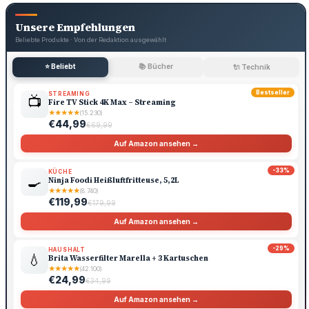
Unsere Empfehlungen
Beliebte Produkte · Von der Redaktion ausgewählt
⭐ Beliebt
📚 Bücher
🔌 Technik
Bestseller
STREAMING
📺
Fire TV Stick 4K Max – Streaming
★
★
★
★
★
(15.230)
€44,99
€69,99
Auf Amazon ansehen →
-33%
KÜCHE
🍳
Ninja Foodi Heißluftfritteuse, 5,2L
★
★
★
★
★
(8.740)
€119,99
€179,99
Auf Amazon ansehen →
-29%
HAUSHALT
💧
Brita Wasserfilter Marella + 3 Kartuschen
★
★
★
★
★
(42.100)
€24,99
€34,99
Auf Amazon ansehen →