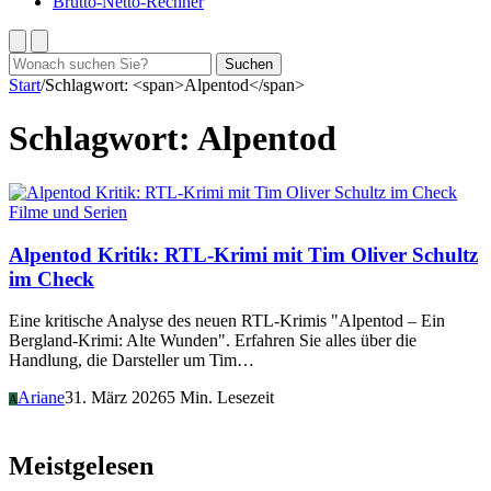
Brutto-Netto-Rechner
Suchen
Suchen
nach:
Start
/
Schlagwort: <span>Alpentod</span>
Schlagwort:
Alpentod
Filme und Serien
Alpentod Kritik: RTL-Krimi mit Tim Oliver Schultz
im Check
Eine kritische Analyse des neuen RTL-Krimis "Alpentod – Ein
Bergland-Krimi: Alte Wunden". Erfahren Sie alles über die
Handlung, die Darsteller um Tim…
Ariane
31. März 2026
5 Min. Lesezeit
A
Meistgelesen