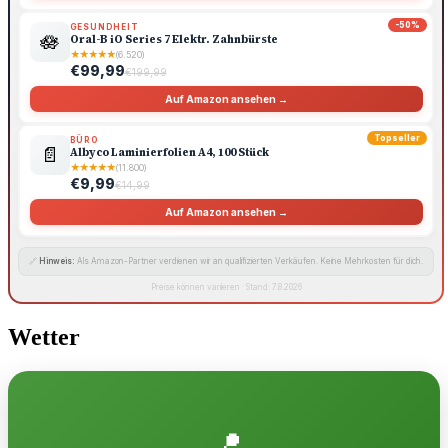
-50%
GESUNDHEIT
🪷
Oral-B iO Series 7 Elektr. Zahnbürste
★
★
★
★
★
(6.520)
€99,99
€199,99
Auf Amazon ansehen →
Topseller
BÜRO
📄
Albyco Laminierfolien A4, 100 Stück
★
★
★
★
★
(11.800)
€9,99
€14,99
Auf Amazon ansehen →
🔗
Hinweis:
Als Amazon-Partner verdienen wir an qualifizierten Verkäufen. Keine Mehrkosten für dich.
Preise können variieren · Stand: 7.8.2026
Wetter
📍