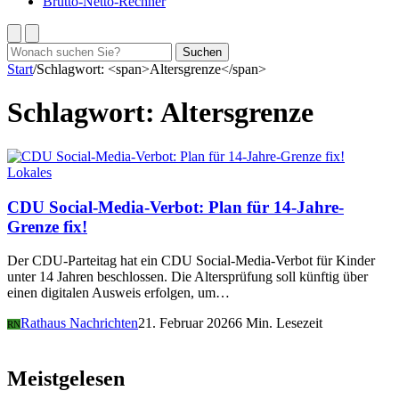
Brutto-Netto-Rechner
Suchen
Suchen
nach:
Start
/
Schlagwort: <span>Altersgrenze</span>
Schlagwort:
Altersgrenze
Lokales
CDU Social-Media-Verbot: Plan für 14-Jahre-
Grenze fix!
Der CDU-Parteitag hat ein CDU Social-Media-Verbot für Kinder
unter 14 Jahren beschlossen. Die Altersprüfung soll künftig über
einen digitalen Ausweis erfolgen, um…
Rathaus Nachrichten
21. Februar 2026
6 Min. Lesezeit
RN
Meistgelesen