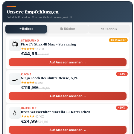
Unsere Empfehlungen
Beliebte Produkte · Von der Redaktion ausgewählt
⭐ Beliebt
📚 Bücher
🔌 Technik
Bestseller
STREAMING
📺
Fire TV Stick 4K Max – Streaming
★
★
★
★
★
(15.230)
€44,99
€69,99
Auf Amazon ansehen →
-33%
KÜCHE
🍳
Ninja Foodi Heißluftfritteuse, 5,2L
★
★
★
★
★
(8.740)
€119,99
€179,99
Auf Amazon ansehen →
-29%
HAUSHALT
💧
Brita Wasserfilter Marella + 3 Kartuschen
★
★
★
★
★
(42.100)
€24,99
€34,99
Auf Amazon ansehen →