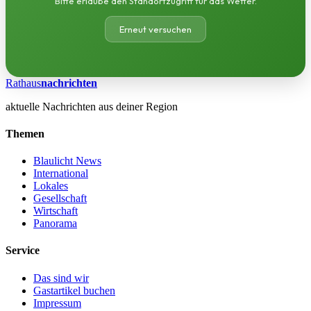
Bitte erlaube den Standortzugriff für das Wetter.
Erneut versuchen
Rathaus
nachrichten
aktuelle Nachrichten aus deiner Region
Themen
Blaulicht News
International
Lokales
Gesellschaft
Wirtschaft
Panorama
Service
Das sind wir
Gastartikel buchen
Impressum