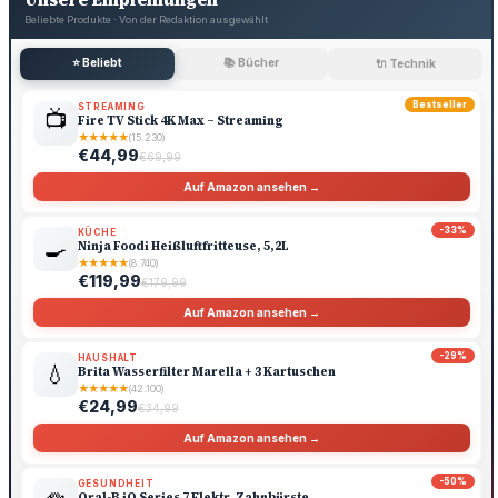
Beliebte Produkte · Von der Redaktion ausgewählt
⭐ Beliebt
📚 Bücher
🔌 Technik
Bestseller
STREAMING
📺
Fire TV Stick 4K Max – Streaming
★
★
★
★
★
(15.230)
€44,99
€69,99
Auf Amazon ansehen →
-33%
KÜCHE
🍳
Ninja Foodi Heißluftfritteuse, 5,2L
★
★
★
★
★
(8.740)
€119,99
€179,99
Auf Amazon ansehen →
-29%
HAUSHALT
💧
Brita Wasserfilter Marella + 3 Kartuschen
★
★
★
★
★
(42.100)
€24,99
€34,99
Auf Amazon ansehen →
-50%
GESUNDHEIT
Oral-B iO Series 7 Elektr. Zahnbürste