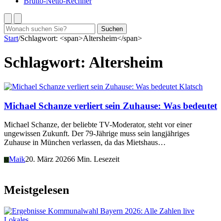
Brutto-Netto-Rechner
Suchen
Suchen
nach:
Start
/
Schlagwort: <span>Altersheim</span>
Schlagwort:
Altersheim
Klatsch
Michael Schanze verliert sein Zuhause: Was bedeutet
Michael Schanze, der beliebte TV-Moderator, steht vor einer
ungewissen Zukunft. Der 79-Jährige muss sein langjähriges
Zuhause in München verlassen, da das Mietshaus…
Maik
20. März 2026
6 Min. Lesezeit
M
Meistgelesen
Lokales