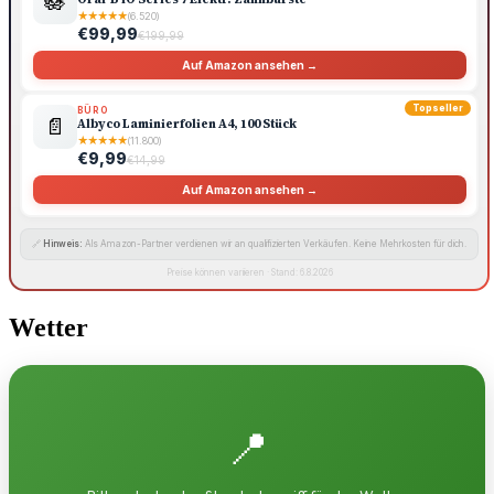
🪷
★
★
★
★
★
(6.520)
€99,99
€199,99
Auf Amazon ansehen →
Topseller
BÜRO
📄
Albyco Laminierfolien A4, 100 Stück
★
★
★
★
★
(11.800)
€9,99
€14,99
Auf Amazon ansehen →
🔗
Hinweis:
Als Amazon-Partner verdienen wir an qualifizierten Verkäufen. Keine Mehrkosten für dich.
Preise können variieren · Stand: 6.8.2026
Wetter
📍