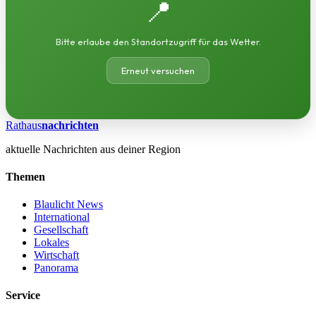
📍
Bitte erlaube den Standortzugriff für das Wetter.
Erneut versuchen
Rathaus
nachrichten
aktuelle Nachrichten aus deiner Region
Themen
Blaulicht News
International
Gesellschaft
Lokales
Wirtschaft
Panorama
Service