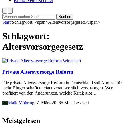
Brutto-Netto-Rechner
Suchen
Suchen
nach:
Start
/
Schlagwort: <span>Altersvorsorgegesetz</span>
Schlagwort:
Altersvorsorgegesetz
Wirtschaft
Private Altersvorsorge Reform
Die private Altersvorsorge Reform in Deutschland soll Anreize für
mehr Bürger schaffen, eigenverantwortlich vorzusorgen. Wer
profitiert von den Änderungen, welche Kritik gibt…
Maik Möhring
27. März 2026
5 Min. Lesezeit
MM
Meistgelesen