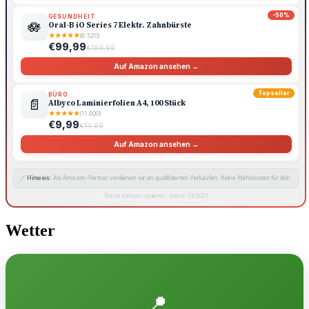
-50%
GESUNDHEIT
🪷
Oral-B iO Series 7 Elektr. Zahnbürste
★
★
★
★
★
(6.520)
€99,99
€199,99
Auf Amazon ansehen →
Topseller
BÜRO
📄
Albyco Laminierfolien A4, 100 Stück
★
★
★
★
★
(11.800)
€9,99
€14,99
Auf Amazon ansehen →
🔗
Hinweis:
Als Amazon-Partner verdienen wir an qualifizierten Verkäufen. Keine Mehrkosten für dich.
Preise können variieren · Stand: 7.8.2026
Wetter
📍