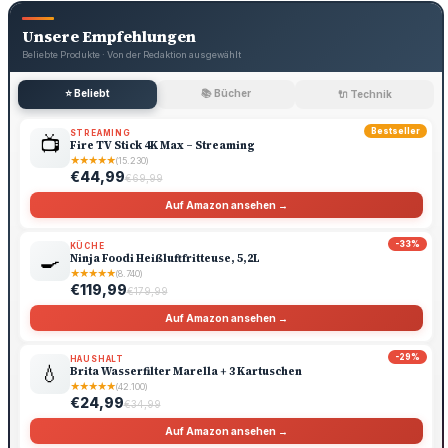
Unsere Empfehlungen
Beliebte Produkte · Von der Redaktion ausgewählt
⭐ Beliebt
📚 Bücher
🔌 Technik
Bestseller
STREAMING
📺
Fire TV Stick 4K Max – Streaming
★
★
★
★
★
(15.230)
€44,99
€69,99
Auf Amazon ansehen →
-33%
KÜCHE
🍳
Ninja Foodi Heißluftfritteuse, 5,2L
★
★
★
★
★
(8.740)
€119,99
€179,99
Auf Amazon ansehen →
-29%
HAUSHALT
💧
Brita Wasserfilter Marella + 3 Kartuschen
★
★
★
★
★
(42.100)
€24,99
€34,99
Auf Amazon ansehen →