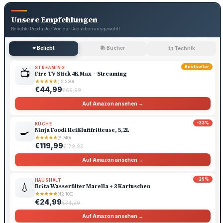
Unsere Empfehlungen
Beliebte Produkte · Von der Redaktion ausgewählt
⭐ Beliebt
📚 Bücher
🔌 Technik
Bestseller
STREAMING
📺
Fire TV Stick 4K Max – Streaming
★
★
★
★
★
(15.230)
€44,99
€69,99
Auf Amazon ansehen →
-33%
KÜCHE
🍳
Ninja Foodi Heißluftfritteuse, 5,2L
★
★
★
★
★
(8.740)
€119,99
€179,99
Auf Amazon ansehen →
-29%
HAUSHALT
💧
Brita Wasserfilter Marella + 3 Kartuschen
★
★
★
★
★
(42.100)
€24,99
€34,99
Auf Amazon ansehen →