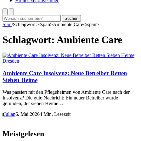
Brutto-Netto-Rechner
Suchen
Suchen
nach:
Start
/
Schlagwort: <span>Ambiente Care</span>
Schlagwort:
Ambiente Care
Dresden
Ambiente Care Insolvenz: Neue Betreiber Retten
Sieben Heime
Was passiert mit den Pflegeheimen von Ambiente Care nach der
Insolvenz? Die gute Nachricht: Ein neuer Betreiber wurde
gefunden, der sieben Heime…
Julian
6. Mai 2026
4 Min. Lesezeit
J
Meistgelesen