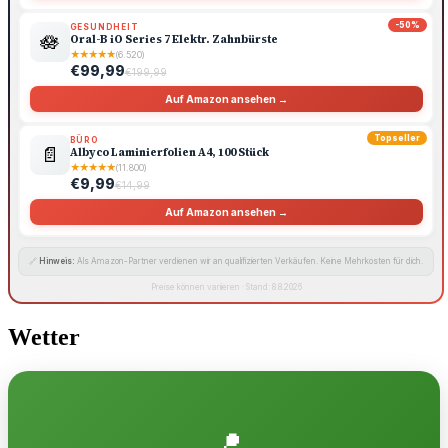
-50%
GESUNDHEIT
🪷
Oral-B iO Series 7 Elektr. Zahnbürste
★
★
★
★
★
(6.520)
€99,99
€199,99
Auf Amazon ansehen →
Topseller
BÜRO
📄
Albyco Laminierfolien A4, 100 Stück
★
★
★
★
★
(11.800)
€9,99
€14,99
Auf Amazon ansehen →
🔗
Hinweis:
Als Amazon-Partner verdienen wir an qualifizierten Verkäufen. Keine Mehrkosten für dich.
Preise können variieren · Stand: 8.8.2026
Wetter
📍