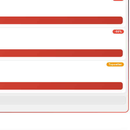
-50%
Topseller