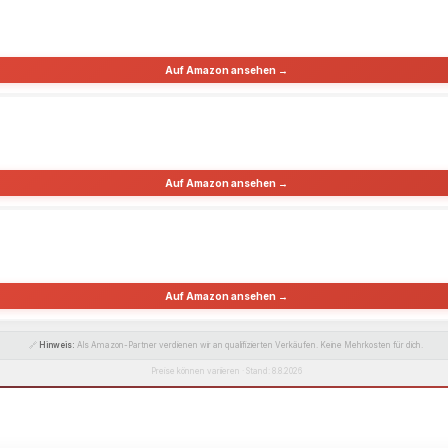
Auf Amazon ansehen →
Auf Amazon ansehen →
Auf Amazon ansehen →
🔗
Hinweis:
Als Amazon-Partner verdienen wir an qualifizierten Verkäufen. Keine Mehrkosten für dich.
Preise können variieren · Stand: 8.8.2026