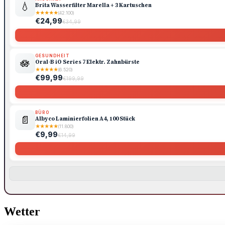
💧
Brita Wasserfilter Marella + 3 Kartuschen
★
★
★
★
★
(42.100)
€24,99
€34,99
GESUNDHEIT
🪷
Oral-B iO Series 7 Elektr. Zahnbürste
★
★
★
★
★
(6.520)
€99,99
€199,99
BÜRO
📄
Albyco Laminierfolien A4, 100 Stück
★
★
★
★
★
(11.800)
€9,99
€14,99
Wetter