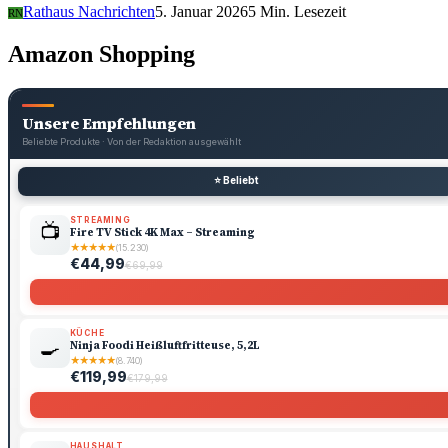
Rathaus Nachrichten
5. Januar 2026
5 Min. Lesezeit
RN
Amazon Shopping
Unsere Empfehlungen
Beliebte Produkte · Von der Redaktion ausgewählt
⭐ Beliebt
STREAMING
📺
Fire TV Stick 4K Max – Streaming
★
★
★
★
★
(15.230)
€44,99
€69,99
KÜCHE
🍳
Ninja Foodi Heißluftfritteuse, 5,2L
★
★
★
★
★
(8.740)
€119,99
€179,99
HAUSHALT