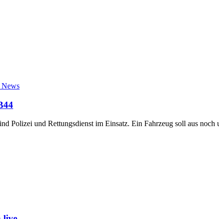
t News
 B44
nd Polizei und Rettungsdienst im Einsatz. Ein Fahrzeug soll aus noch
live