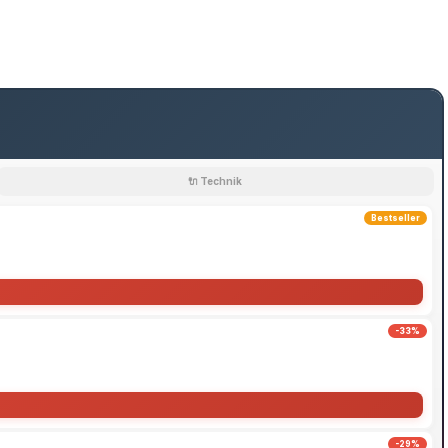
🔌 Technik
Bestseller
-33%
-29%