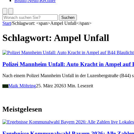
Brutto-Netto-Rechner
Suchen
Suchen
nach:
Start
/
Schlagwort: <span>Ampel Unfall</span>
Schlagwort:
Ampel Unfall
Blaulich
Polizei Mannheim Unfall: Auto Kracht in Ampel auf
Nach einem Polizei Mannheim Unfall in der Luzenbergstraße (B44) si
Maik Möhring
25. März 2026
3 Min. Lesezeit
MM
Meistgelesen
Lokales
Ergebnisse Kommunalwahl Bayern 2026: Alle Zahlen 