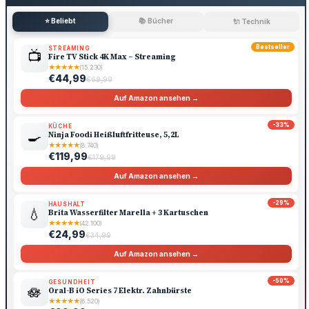
⭐ Beliebt
📚 Bücher
🔌 Technik
Bestseller
STREAMING
📺
Fire TV Stick 4K Max – Streaming
★
★
★
★
★
(15.230)
€44,99
€69,99
Auf Amazon ansehen →
-33%
KÜCHE
🍳
Ninja Foodi Heißluftfritteuse, 5,2L
★
★
★
★
★
(8.740)
€119,99
€179,99
Auf Amazon ansehen →
-29%
HAUSHALT
💧
Brita Wasserfilter Marella + 3 Kartuschen
★
★
★
★
★
(42.100)
€24,99
€34,99
Auf Amazon ansehen →
-50%
GESUNDHEIT
🪷
Oral-B iO Series 7 Elektr. Zahnbürste
★
★
★
★
★
(6.520)