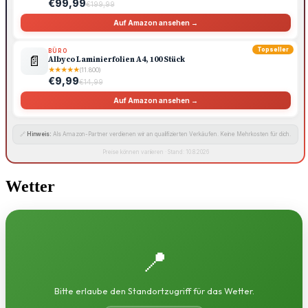
€99,99
€199,99
Auf Amazon ansehen →
Topseller
BÜRO
📄
Albyco Laminierfolien A4, 100 Stück
★
★
★
★
★
(11.800)
€9,99
€14,99
Auf Amazon ansehen →
🔗
Hinweis:
Als Amazon-Partner verdienen wir an qualifizierten Verkäufen. Keine Mehrkosten für dich.
Preise können variieren · Stand: 10.8.2026
Wetter
📍
Bitte erlaube den Standortzugriff für das Wetter.