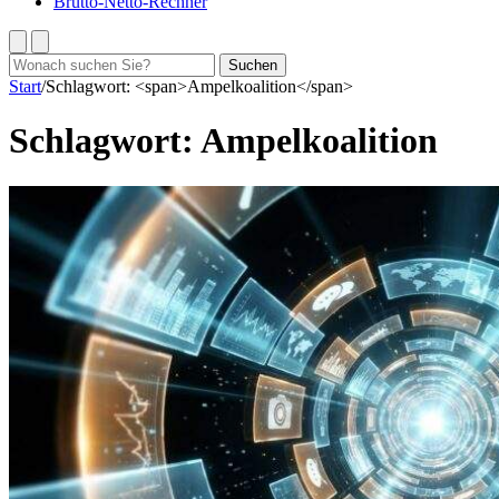
Brutto-Netto-Rechner
Suchen
Suchen
nach:
Start
/
Schlagwort: <span>Ampelkoalition</span>
Schlagwort:
Ampelkoalition