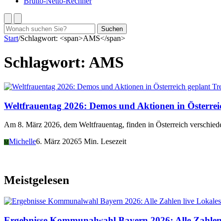
Brutto-Netto-Rechner
Suchen
Suchen
nach:
Start
/
Schlagwort: <span>AMS</span>
Schlagwort:
AMS
Tr
Weltfrauentag 2026: Demos und Aktionen in Österrei
Am 8. März 2026, dem Weltfrauentag, finden in Österreich verschied
Michelle
6. März 2026
5 Min. Lesezeit
M
Meistgelesen
Lokales
Ergebnisse Kommunalwahl Bayern 2026: Alle Zahlen 