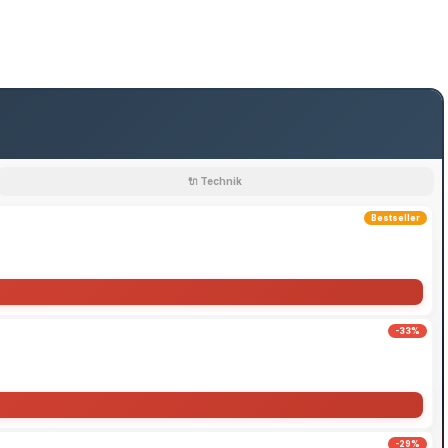
🔌 Technik
Bestseller
-33%
-29%