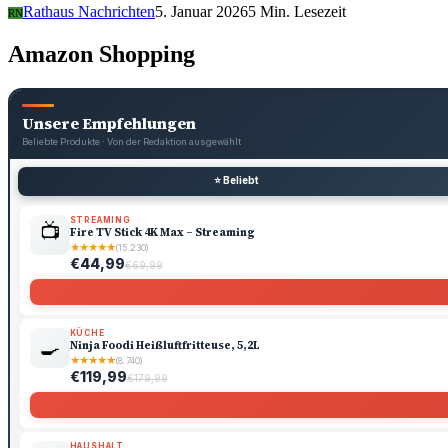
Rathaus Nachrichten
5. Januar 2026
5 Min. Lesezeit
RN
Amazon Shopping
Unsere Empfehlungen
Beliebte Produkte · Von der Redaktion ausgewählt
⭐ Beliebt
STREAMING
📺
Fire TV Stick 4K Max – Streaming
★
★
★
★
★
(15.230)
€44,99
€69,99
KÜCHE
🍳
Ninja Foodi Heißluftfritteuse, 5,2L
★
★
★
★
★
(8.740)
€119,99
€179,99
HAUSHALT