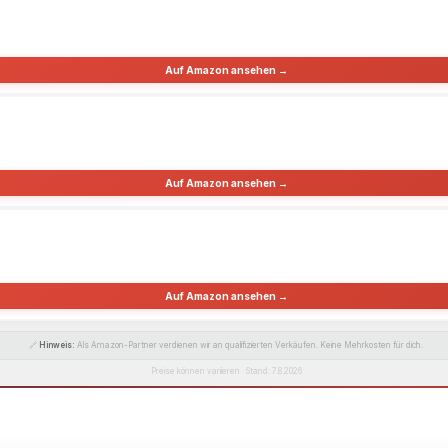
Auf Amazon ansehen →
Auf Amazon ansehen →
Auf Amazon ansehen →
🔗
Hinweis:
Als Amazon-Partner verdienen wir an qualifizierten Verkäufen. Keine Mehrkosten für dich.
Preise können variieren · Stand: 7.8.2026