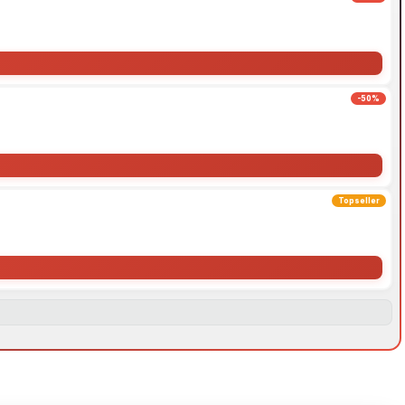
-50%
Topseller