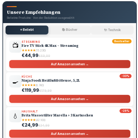
Unsere Empfehlungen
Beliebte Produkte · Von der Redaktion ausgewählt
⭐ Beliebt
📚 Bücher
🔌 Technik
Bestseller
STREAMING
📺
Fire TV Stick 4K Max – Streaming
★
★
★
★
★
(15.230)
€44,99
€69,99
Auf Amazon ansehen →
-33%
KÜCHE
🍳
Ninja Foodi Heißluftfritteuse, 5,2L
★
★
★
★
★
(8.740)
€119,99
€179,99
Auf Amazon ansehen →
-29%
HAUSHALT
💧
Brita Wasserfilter Marella + 3 Kartuschen
★
★
★
★
★
(42.100)
€24,99
€34,99
Auf Amazon ansehen →