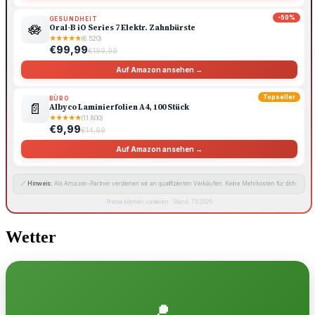
-50%
GESUNDHEIT
🪷
Oral-B iO Series 7 Elektr. Zahnbürste
★
★
★
★
★
(6.520)
€99,99
€199,99
Auf Amazon ansehen →
Topseller
BÜRO
📄
Albyco Laminierfolien A4, 100 Stück
★
★
★
★
★
(11.800)
€9,99
€14,99
Auf Amazon ansehen →
🔗
Hinweis:
Als Amazon-Partner verdienen wir an qualifizierten Verkäufen. Keine Mehrkosten für dich.
Preise können variieren · Stand: 7.8.2026
Wetter
📍