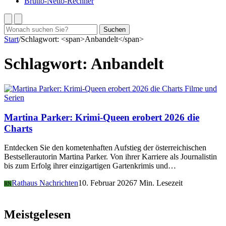
Brutto-Netto-Rechner
Suchen
Suchen
nach:
Start
/
Schlagwort: <span>Anbandelt</span>
Schlagwort:
Anbandelt
Filme und
Serien
Martina Parker: Krimi-Queen erobert 2026 die
Charts
Entdecken Sie den kometenhaften Aufstieg der österreichischen
Bestsellerautorin Martina Parker. Von ihrer Karriere als Journalistin
bis zum Erfolg ihrer einzigartigen Gartenkrimis und…
Rathaus Nachrichten
10. Februar 2026
7 Min. Lesezeit
RN
Meistgelesen