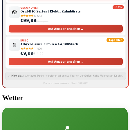
-50%
GESUNDHEIT
🪷
Oral-B iO Series 7 Elektr. Zahnbürste
★
★
★
★
★
(6.520)
€99,99
€199,99
Auf Amazon ansehen →
Topseller
BÜRO
📄
Albyco Laminierfolien A4, 100 Stück
★
★
★
★
★
(11.800)
€9,99
€14,99
Auf Amazon ansehen →
🔗
Hinweis:
Als Amazon-Partner verdienen wir an qualifizierten Verkäufen. Keine Mehrkosten für dich.
Preise können variieren · Stand: 10.8.2026
Wetter
📍