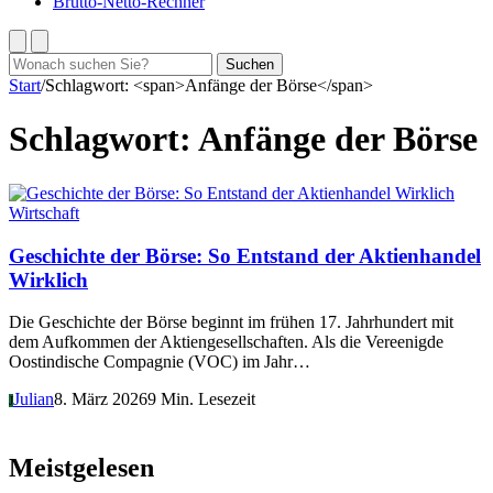
Brutto-Netto-Rechner
Suchen
Suchen
nach:
Start
/
Schlagwort: <span>Anfänge der Börse</span>
Schlagwort:
Anfänge der Börse
Wirtschaft
Geschichte der Börse: So Entstand der Aktienhandel
Wirklich
Die Geschichte der Börse beginnt im frühen 17. Jahrhundert mit
dem Aufkommen der Aktiengesellschaften. Als die Vereenigde
Oostindische Compagnie (VOC) im Jahr…
Julian
8. März 2026
9 Min. Lesezeit
J
Meistgelesen