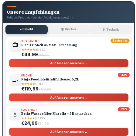
Unsere Empfehlungen
Beliebte Produkte · Von der Redaktion ausgewählt
⭐ Beliebt
📚 Bücher
🔌 Technik
Bestseller
STREAMING
📺
Fire TV Stick 4K Max – Streaming
★
★
★
★
★
(15.230)
€44,99
€69,99
Auf Amazon ansehen →
-33%
KÜCHE
🍳
Ninja Foodi Heißluftfritteuse, 5,2L
★
★
★
★
★
(8.740)
€119,99
€179,99
Auf Amazon ansehen →
-29%
HAUSHALT
💧
Brita Wasserfilter Marella + 3 Kartuschen
★
★
★
★
★
(42.100)
€24,99
€34,99
Auf Amazon ansehen →