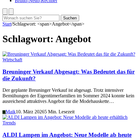
Brutto-Netto-Rechner
Suchen
Suchen
nach:
Start
/
Schlagwort: <span>Angebot</span>
Schlagwort:
Angebot
Wirtschaft
Breuninger Verkauf Abgesagt: Was Bedeutet das für
die Zukunft?
Der geplante Breuninger Verkauf ist abgesagt. Trotz intensiver
Bemühungen der Eigentümerfamilien im Sommer 2024 konnte kein
ausreichend attraktives Angebot für die Modehauskette…
Maik
10. März 2026
5 Min. Lesezeit
M
Trends
ALDI Lampen im Angebot: Neue Modelle ab heute