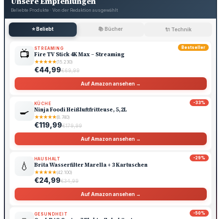
Unsere Empfehlungen
Beliebte Produkte · Von der Redaktion ausgewählt
⭐ Beliebt
📚 Bücher
🔌 Technik
Bestseller
STREAMING
📺
Fire TV Stick 4K Max – Streaming
★
★
★
★
★
(15.230)
€44,99
€69,99
Auf Amazon ansehen →
-33%
KÜCHE
🍳
Ninja Foodi Heißluftfritteuse, 5,2L
★
★
★
★
★
(8.740)
€119,99
€179,99
Auf Amazon ansehen →
-29%
HAUSHALT
💧
Brita Wasserfilter Marella + 3 Kartuschen
★
★
★
★
★
(42.100)
€24,99
€34,99
Auf Amazon ansehen →
-50%
GESUNDHEIT