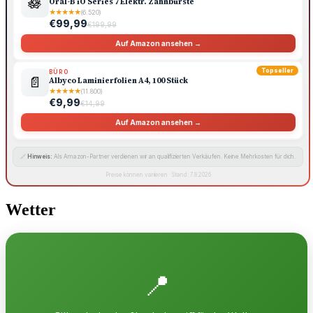
🪷
Oral-B iO Series 7 Elektr. Zahnbürste
★
★
★
★
★
(6.520)
€99,99
€199,99
Auf Amazon ansehen →
Topseller
BÜRO
📄
Albyco Laminierfolien A4, 100 Stück
★
★
★
★
★
(11.800)
€9,99
€14,99
Auf Amazon ansehen →
🔗
Hinweis:
Als Amazon-Partner verdienen wir an qualifizierten Verkäufen. Keine Mehrkosten für dich.
Preise können variieren · Stand: 7.8.2026
Wetter
📍