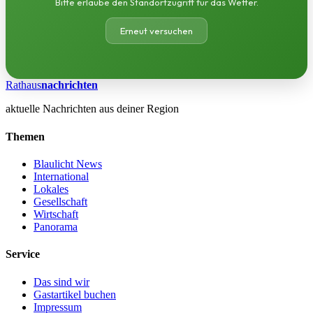
Bitte erlaube den Standortzugriff für das Wetter.
Erneut versuchen
Rathaus
nachrichten
aktuelle Nachrichten aus deiner Region
Themen
Blaulicht News
International
Lokales
Gesellschaft
Wirtschaft
Panorama
Service
Das sind wir
Gastartikel buchen
Impressum