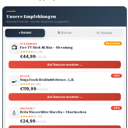
Unsere Empfehlungen
Beliebte Produkte · Von der Redaktion ausgewählt
⭐ Beliebt
📚 Bücher
🔌 Technik
Bestseller
STREAMING
📺
Fire TV Stick 4K Max – Streaming
★
★
★
★
★
(15.230)
€44,99
€69,99
Auf Amazon ansehen →
-33%
KÜCHE
🍳
Ninja Foodi Heißluftfritteuse, 5,2L
★
★
★
★
★
(8.740)
€119,99
€179,99
Auf Amazon ansehen →
-29%
HAUSHALT
💧
Brita Wasserfilter Marella + 3 Kartuschen
★
★
★
★
★
(42.100)
€24,99
€34,99