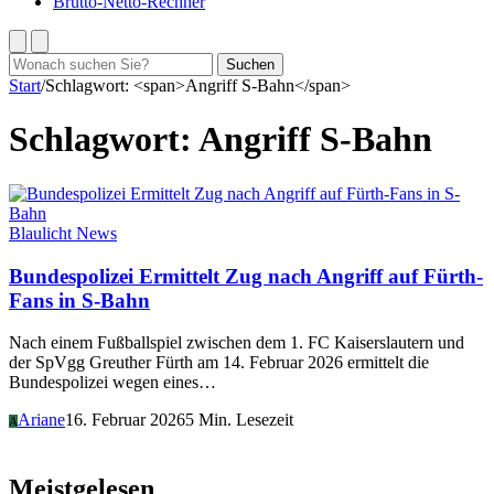
Brutto-Netto-Rechner
Suchen
Suchen
nach:
Start
/
Schlagwort: <span>Angriff S-Bahn</span>
Schlagwort:
Angriff S-Bahn
Blaulicht News
Bundespolizei Ermittelt Zug nach Angriff auf Fürth-
Fans in S-Bahn
Nach einem Fußballspiel zwischen dem 1. FC Kaiserslautern und
der SpVgg Greuther Fürth am 14. Februar 2026 ermittelt die
Bundespolizei wegen eines…
Ariane
16. Februar 2026
5 Min. Lesezeit
A
Meistgelesen