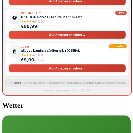
Auf Amazon ansehen →
-50%
GESUNDHEIT
🪷
Oral-B iO Series 7 Elektr. Zahnbürste
★
★
★
★
★
(6.520)
€99,99
€199,99
Auf Amazon ansehen →
Topseller
BÜRO
📄
Albyco Laminierfolien A4, 100 Stück
★
★
★
★
★
(11.800)
€9,99
€14,99
Auf Amazon ansehen →
🔗
Hinweis:
Als Amazon-Partner verdienen wir an qualifizierten Verkäufen. Keine Mehrkosten für dich.
Preise können variieren · Stand: 8.8.2026
Wetter