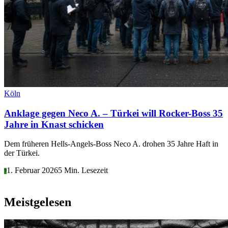
Köln
Anklage gegen Neco A. – Türkei will Rocker-Boss 35
Jahre in Knast schicken
Dem früheren Hells-Angels-Boss Neco A. drohen 35 Jahre Haft in
der Türkei.
1. Februar 2026
5 Min. Lesezeit
?
Meistgelesen