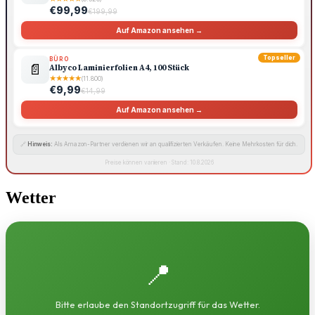
€99,99
€199,99
Auf Amazon ansehen →
Topseller
BÜRO
📄
Albyco Laminierfolien A4, 100 Stück
★
★
★
★
★
(11.800)
€9,99
€14,99
Auf Amazon ansehen →
🔗
Hinweis:
Als Amazon-Partner verdienen wir an qualifizierten Verkäufen. Keine Mehrkosten für dich.
Preise können variieren · Stand: 10.8.2026
Wetter
📍
Bitte erlaube den Standortzugriff für das Wetter.