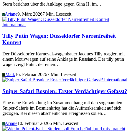
Stern berichtet über die Anklage gegen Gina H. im…
Ariane
9. März 2026
7 Min. Lesezeit
A
International
Tilly Putin Wagen: Düsseldorfer Narrenfreiheit
Kontert
Der Düsseldorfer Karnevalswagenbauer Jacques Tilly reagiert mit
einem Motivwagen auf seine Anklage in Russland. Der tilly putin
wagen zeigt Putin, der einen…
Maik
16. Februar 2026
7 Min. Lesezeit
M
International
Sniper Safari Bosnien: Erster Verdächtiger Gefasst?
Eine neue Entwicklung im Zusammenhang mit den sogenannten
Sniper-Safaris im Bosnienkrieg hat die Aufmerksamkeit auf sich
gezogen. Bei diesen abscheulichen Ereignissen sollen…
Ariane
10. Februar 2026
6 Min. Lesezeit
A