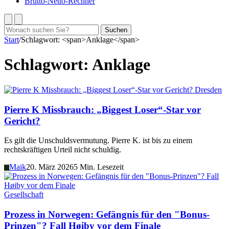
Brutto-Netto-Rechner
Suchen
Suchen
nach:
Start
/
Schlagwort: <span>Anklage</span>
Schlagwort:
Anklage
Dresden
Pierre K Missbrauch: „Biggest Loser“-Star vor
Gericht?
Es gilt die Unschuldsvermutung. Pierre K. ist bis zu einem
rechtskräftigen Urteil nicht schuldig.
Maik
20. März 2026
5 Min. Lesezeit
M
Gesellschaft
Prozess in Norwegen: Gefängnis für den "Bonus-
Prinzen"? Fall Høiby vor dem Finale