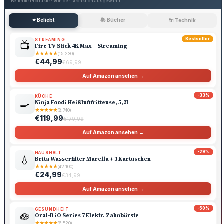
Beliebte Produkte · Von der Redaktion ausgewählt
⭐ Beliebt
📚 Bücher
🔌 Technik
Bestseller
STREAMING
📺
Fire TV Stick 4K Max – Streaming
★
★
★
★
★
(15.230)
€44,99
€69,99
Auf Amazon ansehen →
-33%
KÜCHE
🍳
Ninja Foodi Heißluftfritteuse, 5,2L
★
★
★
★
★
(8.740)
€119,99
€179,99
Auf Amazon ansehen →
-29%
HAUSHALT
💧
Brita Wasserfilter Marella + 3 Kartuschen
★
★
★
★
★
(42.100)
€24,99
€34,99
Auf Amazon ansehen →
-50%
GESUNDHEIT
🪷
Oral-B iO Series 7 Elektr. Zahnbürste
★
★
★
★
★
(6.520)