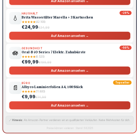
Auf Amazon ansehen →
-29%
HAUSHALT
💧
Brita Wasserfilter Marella + 3 Kartuschen
★
★
★
★
★
(42.100)
€24,99
€34,99
Auf Amazon ansehen →
-50%
GESUNDHEIT
🪷
Oral-B iO Series 7 Elektr. Zahnbürste
★
★
★
★
★
(6.520)
€99,99
€199,99
Auf Amazon ansehen →
Topseller
BÜRO
📄
Albyco Laminierfolien A4, 100 Stück
★
★
★
★
★
(11.800)
€9,99
€14,99
Auf Amazon ansehen →
🔗
Hinweis:
Als Amazon-Partner verdienen wir an qualifizierten Verkäufen. Keine Mehrkosten für dich.
Preise können variieren · Stand: 6.8.2026