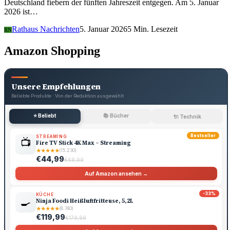
Deutschland fiebern der fünften Jahreszeit entgegen. Am 5. Januar
2026 ist…
Rathaus Nachrichten
5. Januar 2026
5 Min. Lesezeit
RN
Amazon Shopping
Unsere Empfehlungen
Beliebte Produkte · Von der Redaktion ausgewählt
⭐ Beliebt
📚 Bücher
🔌 Technik
Bestseller
STREAMING
📺
Fire TV Stick 4K Max – Streaming
★
★
★
★
★
(15.230)
€44,99
€69,99
Auf Amazon ansehen →
-33%
KÜCHE
🍳
Ninja Foodi Heißluftfritteuse, 5,2L
★
★
★
★
★
(8.740)
€119,99
€179,99