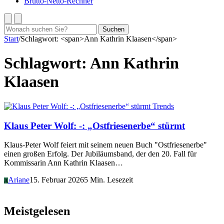
Brutto-Netto-Rechner
Suchen
Suchen
nach:
Start
/
Schlagwort: <span>Ann Kathrin Klaasen</span>
Schlagwort:
Ann Kathrin
Klaasen
Trends
Klaus Peter Wolf: -: „Ostfriesenerbe“ stürmt
Klaus-Peter Wolf feiert mit seinem neuen Buch "Ostfriesenerbe"
einen großen Erfolg. Der Jubiläumsband, der den 20. Fall für
Kommissarin Ann Kathrin Klaasen…
Ariane
15. Februar 2026
5 Min. Lesezeit
A
Meistgelesen