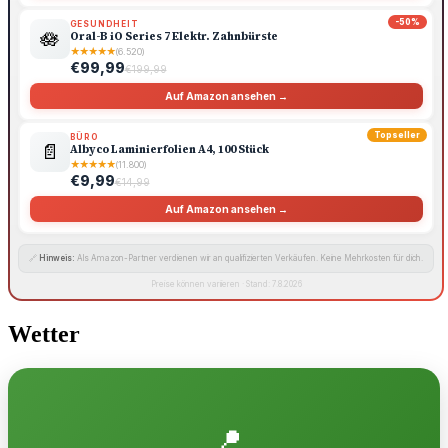
-50%
GESUNDHEIT
🪷
Oral-B iO Series 7 Elektr. Zahnbürste
★
★
★
★
★
(6.520)
€99,99
€199,99
Auf Amazon ansehen →
Topseller
BÜRO
📄
Albyco Laminierfolien A4, 100 Stück
★
★
★
★
★
(11.800)
€9,99
€14,99
Auf Amazon ansehen →
🔗
Hinweis:
Als Amazon-Partner verdienen wir an qualifizierten Verkäufen. Keine Mehrkosten für dich.
Preise können variieren · Stand: 7.8.2026
Wetter
📍