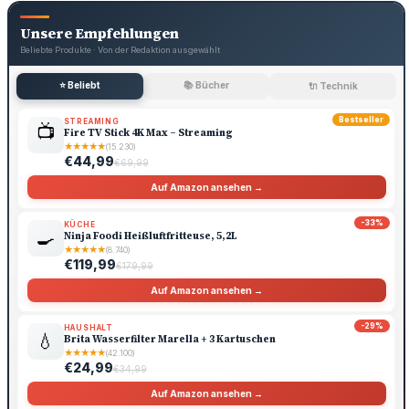
Unsere Empfehlungen
Beliebte Produkte · Von der Redaktion ausgewählt
⭐ Beliebt
📚 Bücher
🔌 Technik
Bestseller
STREAMING
📺
Fire TV Stick 4K Max – Streaming
★
★
★
★
★
(15.230)
€44,99
€69,99
Auf Amazon ansehen →
-33%
KÜCHE
🍳
Ninja Foodi Heißluftfritteuse, 5,2L
★
★
★
★
★
(8.740)
€119,99
€179,99
Auf Amazon ansehen →
-29%
HAUSHALT
💧
Brita Wasserfilter Marella + 3 Kartuschen
★
★
★
★
★
(42.100)
€24,99
€34,99
Auf Amazon ansehen →