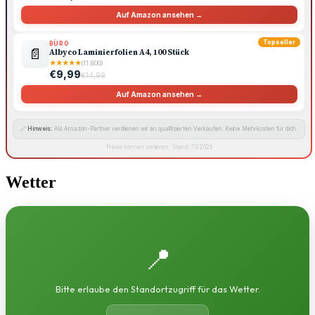
Auf Amazon ansehen →
Topseller
BÜRO
📄
Albyco Laminierfolien A4, 100 Stück
★
★
★
★
★
(11.800)
€9,99
€14,99
Auf Amazon ansehen →
🔗
Hinweis:
Als Amazon-Partner verdienen wir an qualifizierten Verkäufen. Keine Mehrkosten für dich.
Preise können variieren · Stand: 7.8.2026
Wetter
📍
Bitte erlaube den Standortzugriff für das Wetter.