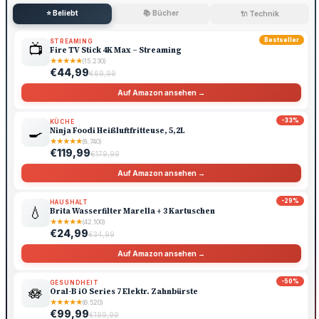
⭐ Beliebt
📚 Bücher
🔌 Technik
Bestseller
STREAMING
📺
Fire TV Stick 4K Max – Streaming
★
★
★
★
★
(15.230)
€44,99
€69,99
Auf Amazon ansehen →
-33%
KÜCHE
🍳
Ninja Foodi Heißluftfritteuse, 5,2L
★
★
★
★
★
(8.740)
€119,99
€179,99
Auf Amazon ansehen →
-29%
HAUSHALT
💧
Brita Wasserfilter Marella + 3 Kartuschen
★
★
★
★
★
(42.100)
€24,99
€34,99
Auf Amazon ansehen →
-50%
GESUNDHEIT
🪷
Oral-B iO Series 7 Elektr. Zahnbürste
★
★
★
★
★
(6.520)
€99,99
€199,99