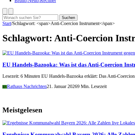
Brutto-Netto-Rechner
Suchen
Suchen
nach:
Start
/
Schlagwort: <span>Anti-Coercion Instrument</span>
Schlagwort:
Anti-Coercion Ins
EU Handels-Bazooka: Was ist das Anti-Coercion In
Lesezeit: 6 Minuten EU Handels-Bazooka erklärt: Das Anti-Coercion 
Rathaus Nachrichten
21. Januar 2026
9 Min. Lesezeit
RN
Meistgelesen
Lokales
Ergebnisse Kommunalwahl Bayern 2026: Alle Zahlen 