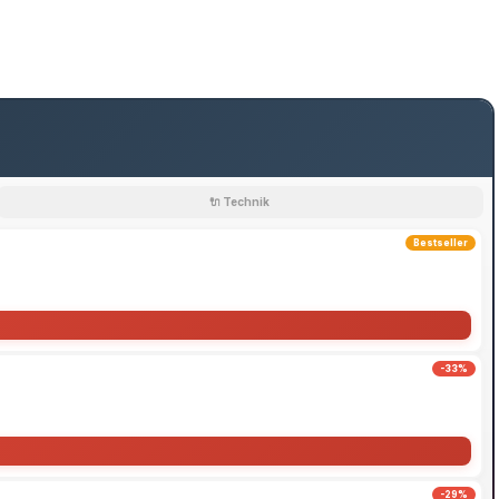
🔌 Technik
Bestseller
-33%
-29%