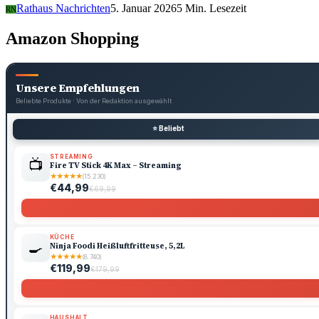
Rathaus Nachrichten
5. Januar 2026
5 Min. Lesezeit
RN
Amazon Shopping
Unsere Empfehlungen
Beliebte Produkte · Von der Redaktion ausgewählt
⭐ Beliebt
STREAMING
📺
Fire TV Stick 4K Max – Streaming
★
★
★
★
★
(15.230)
€44,99
€69,99
KÜCHE
🍳
Ninja Foodi Heißluftfritteuse, 5,2L
★
★
★
★
★
(8.740)
€119,99
€179,99
HAUSHALT