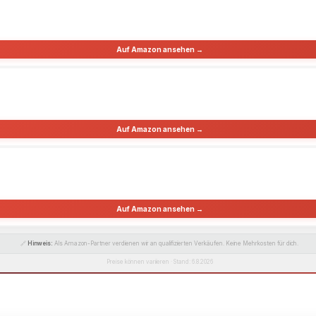
Auf Amazon ansehen →
Auf Amazon ansehen →
Auf Amazon ansehen →
🔗
Hinweis:
Als Amazon-Partner verdienen wir an qualifizierten Verkäufen. Keine Mehrkosten für dich.
Preise können variieren · Stand: 6.8.2026