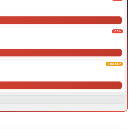
-50%
Topseller