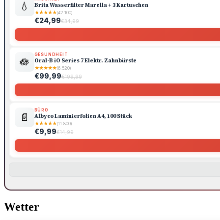
💧
Brita Wasserfilter Marella + 3 Kartuschen
★
★
★
★
★
(42.100)
€24,99
€34,99
GESUNDHEIT
🪷
Oral-B iO Series 7 Elektr. Zahnbürste
★
★
★
★
★
(6.520)
€99,99
€199,99
BÜRO
📄
Albyco Laminierfolien A4, 100 Stück
★
★
★
★
★
(11.800)
€9,99
€14,99
Wetter