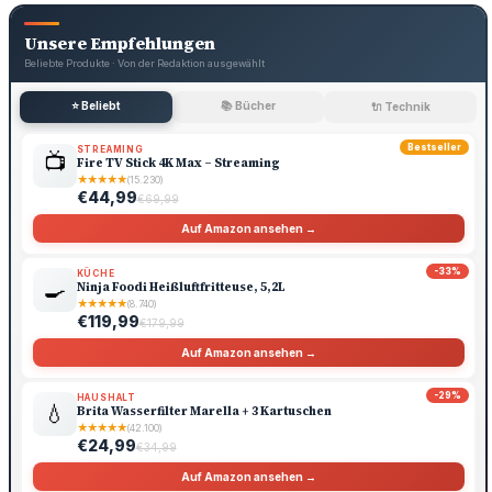
Unsere Empfehlungen
Beliebte Produkte · Von der Redaktion ausgewählt
⭐ Beliebt
📚 Bücher
🔌 Technik
Bestseller
STREAMING
📺
Fire TV Stick 4K Max – Streaming
★
★
★
★
★
(15.230)
€44,99
€69,99
Auf Amazon ansehen →
-33%
KÜCHE
🍳
Ninja Foodi Heißluftfritteuse, 5,2L
★
★
★
★
★
(8.740)
€119,99
€179,99
Auf Amazon ansehen →
-29%
HAUSHALT
💧
Brita Wasserfilter Marella + 3 Kartuschen
★
★
★
★
★
(42.100)
€24,99
€34,99
Auf Amazon ansehen →