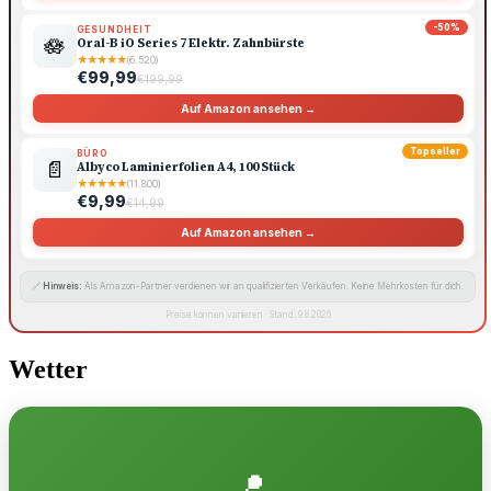
-50%
GESUNDHEIT
🪷
Oral-B iO Series 7 Elektr. Zahnbürste
★
★
★
★
★
(6.520)
€99,99
€199,99
Auf Amazon ansehen →
Topseller
BÜRO
📄
Albyco Laminierfolien A4, 100 Stück
★
★
★
★
★
(11.800)
€9,99
€14,99
Auf Amazon ansehen →
🔗
Hinweis:
Als Amazon-Partner verdienen wir an qualifizierten Verkäufen. Keine Mehrkosten für dich.
Preise können variieren · Stand: 9.8.2026
Wetter
📍