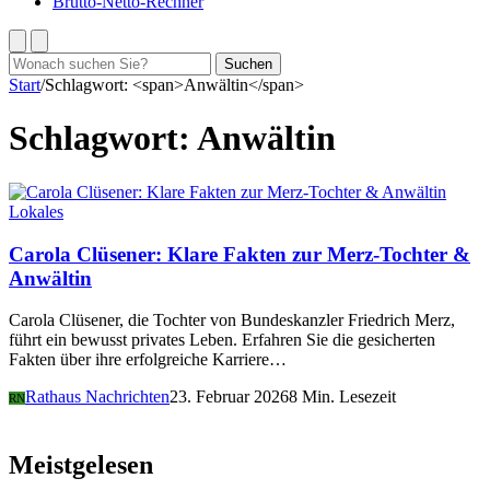
Brutto-Netto-Rechner
Suchen
Suchen
nach:
Start
/
Schlagwort: <span>Anwältin</span>
Schlagwort:
Anwältin
Lokales
Carola Clüsener: Klare Fakten zur Merz-Tochter &
Anwältin
Carola Clüsener, die Tochter von Bundeskanzler Friedrich Merz,
führt ein bewusst privates Leben. Erfahren Sie die gesicherten
Fakten über ihre erfolgreiche Karriere…
Rathaus Nachrichten
23. Februar 2026
8 Min. Lesezeit
RN
Meistgelesen