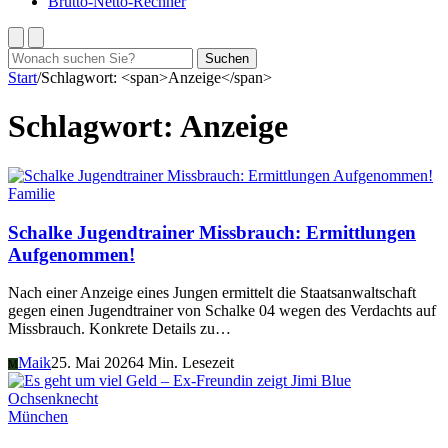
Brutto-Netto-Rechner
Suchen
Suchen
nach:
Start
/
Schlagwort: <span>Anzeige</span>
Schlagwort:
Anzeige
Familie
Schalke Jugendtrainer Missbrauch: Ermittlungen
Aufgenommen!
Nach einer Anzeige eines Jungen ermittelt die Staatsanwaltschaft
gegen einen Jugendtrainer von Schalke 04 wegen des Verdachts auf
Missbrauch. Konkrete Details zu…
Maik
25. Mai 2026
4 Min. Lesezeit
M
München