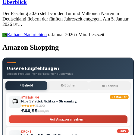
Überblick
Der Fasching 2026 steht vor der Tür und Millionen Narren in
Deutschland fiebern der fünften Jahreszeit entgegen. Am 5. Januar
2026 ist…
Rathaus Nachrichten
5. Januar 2026
5 Min. Lesezeit
RN
Amazon Shopping
Unsere Empfehlungen
Beliebte Produkte · Von der Redaktion ausgewählt
⭐ Beliebt
📚 Bücher
🔌 Technik
Bestseller
STREAMING
📺
Fire TV Stick 4K Max – Streaming
★
★
★
★
★
(15.230)
€44,99
€69,99
Auf Amazon ansehen →
-33%
KÜCHE