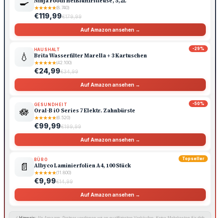
🍳
Ninja Foodi Heißluftfritteuse, 5,2L
★
★
★
★
★
(8.740)
€119,99
€179,99
Auf Amazon ansehen →
-29%
HAUSHALT
💧
Brita Wasserfilter Marella + 3 Kartuschen
★
★
★
★
★
(42.100)
€24,99
€34,99
Auf Amazon ansehen →
-50%
GESUNDHEIT
🪷
Oral-B iO Series 7 Elektr. Zahnbürste
★
★
★
★
★
(6.520)
€99,99
€199,99
Auf Amazon ansehen →
Topseller
BÜRO
📄
Albyco Laminierfolien A4, 100 Stück
★
★
★
★
★
(11.800)
€9,99
€14,99
Auf Amazon ansehen →