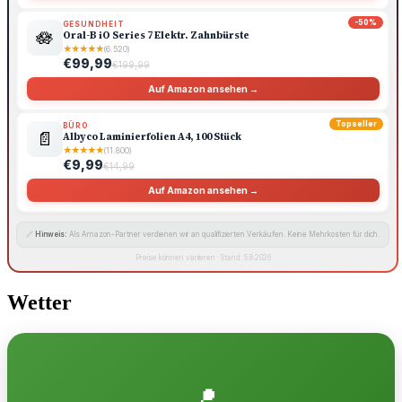
-50%
GESUNDHEIT
🪷
Oral-B iO Series 7 Elektr. Zahnbürste
★
★
★
★
★
(6.520)
€99,99
€199,99
Auf Amazon ansehen →
Topseller
BÜRO
📄
Albyco Laminierfolien A4, 100 Stück
★
★
★
★
★
(11.800)
€9,99
€14,99
Auf Amazon ansehen →
🔗
Hinweis:
Als Amazon-Partner verdienen wir an qualifizierten Verkäufen. Keine Mehrkosten für dich.
Preise können variieren · Stand: 5.8.2026
Wetter
📍