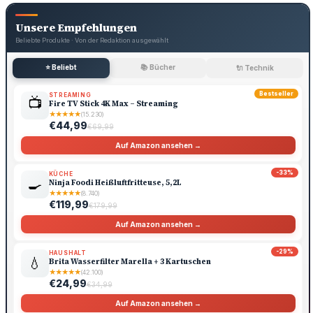
Unsere Empfehlungen
Beliebte Produkte · Von der Redaktion ausgewählt
⭐ Beliebt
📚 Bücher
🔌 Technik
Bestseller
STREAMING
📺
Fire TV Stick 4K Max – Streaming
★
★
★
★
★
(15.230)
€44,99
€69,99
Auf Amazon ansehen →
-33%
KÜCHE
🍳
Ninja Foodi Heißluftfritteuse, 5,2L
★
★
★
★
★
(8.740)
€119,99
€179,99
Auf Amazon ansehen →
-29%
HAUSHALT
💧
Brita Wasserfilter Marella + 3 Kartuschen
★
★
★
★
★
(42.100)
€24,99
€34,99
Auf Amazon ansehen →