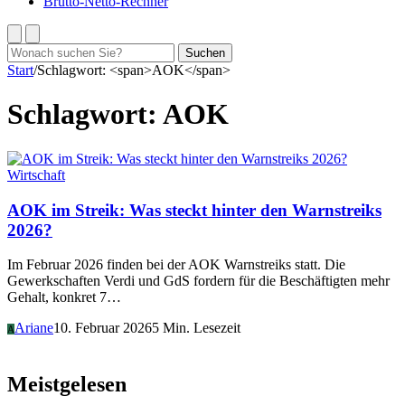
Brutto-Netto-Rechner
Suchen
Suchen
nach:
Start
/
Schlagwort: <span>AOK</span>
Schlagwort:
AOK
Wirtschaft
AOK im Streik: Was steckt hinter den Warnstreiks
2026?
Im Februar 2026 finden bei der AOK Warnstreiks statt. Die
Gewerkschaften Verdi und GdS fordern für die Beschäftigten mehr
Gehalt, konkret 7…
Ariane
10. Februar 2026
5 Min. Lesezeit
A
Meistgelesen