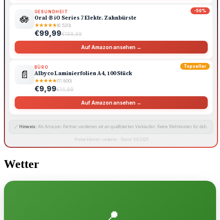
-50%
GESUNDHEIT
🪷
Oral-B iO Series 7 Elektr. Zahnbürste
★
★
★
★
★
(6.520)
€99,99
€199,99
Auf Amazon ansehen →
Topseller
BÜRO
📄
Albyco Laminierfolien A4, 100 Stück
★
★
★
★
★
(11.800)
€9,99
€14,99
Auf Amazon ansehen →
🔗
Hinweis:
Als Amazon-Partner verdienen wir an qualifizierten Verkäufen. Keine Mehrkosten für dich.
Preise können variieren · Stand: 8.8.2026
Wetter
📍