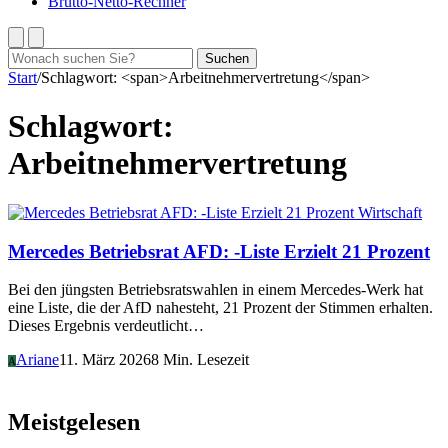
Brutto-Netto-Rechner
Suchen
Suchen
nach:
Start
/
Schlagwort: <span>Arbeitnehmervertretung</span>
Schlagwort:
Arbeitnehmervertretung
Wirtschaft
Mercedes Betriebsrat AFD: -Liste Erzielt 21 Prozent
Bei den jüngsten Betriebsratswahlen in einem Mercedes-Werk hat
eine Liste, die der AfD nahesteht, 21 Prozent der Stimmen erhalten.
Dieses Ergebnis verdeutlicht…
Ariane
11. März 2026
8 Min. Lesezeit
A
Meistgelesen