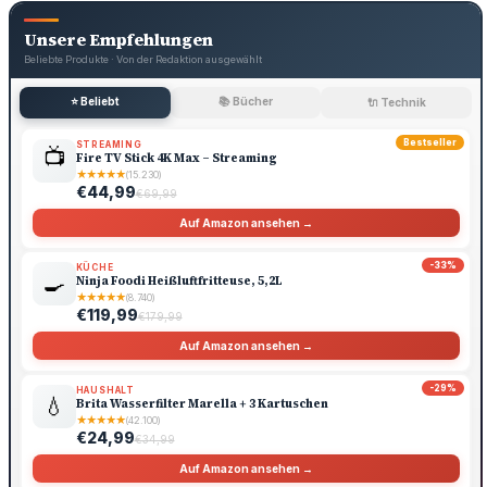
Unsere Empfehlungen
Beliebte Produkte · Von der Redaktion ausgewählt
⭐ Beliebt
📚 Bücher
🔌 Technik
Bestseller
STREAMING
📺
Fire TV Stick 4K Max – Streaming
★
★
★
★
★
(15.230)
€44,99
€69,99
Auf Amazon ansehen →
-33%
KÜCHE
🍳
Ninja Foodi Heißluftfritteuse, 5,2L
★
★
★
★
★
(8.740)
€119,99
€179,99
Auf Amazon ansehen →
-29%
HAUSHALT
💧
Brita Wasserfilter Marella + 3 Kartuschen
★
★
★
★
★
(42.100)
€24,99
€34,99
Auf Amazon ansehen →