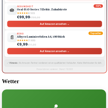
-50%
GESUNDHEIT
🪷
Oral-B iO Series 7 Elektr. Zahnbürste
★
★
★
★
★
(6.520)
€99,99
€199,99
Auf Amazon ansehen →
Topseller
BÜRO
📄
Albyco Laminierfolien A4, 100 Stück
★
★
★
★
★
(11.800)
€9,99
€14,99
Auf Amazon ansehen →
🔗
Hinweis:
Als Amazon-Partner verdienen wir an qualifizierten Verkäufen. Keine Mehrkosten für dich.
Preise können variieren · Stand: 7.8.2026
Wetter
📍