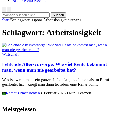
Brutto-Netto-Rechner
Suchen
Suchen
nach:
Start
/
Schlagwort: <span>Arbeitslosigkeit</span>
Schlagwort:
Arbeitslosigkeit
Wirtschaft
Fehlende Altersvorsorge: Wie viel Rente bekommt
man, wenn man nie gearbeitet hat?
Was ist, wenn man sein ganzes Leben lang noch niemals im Beruf
gearbeitet hat – kriegt man dann trotzdem eine Rente vom…
Rathaus Nachrichten
3. Februar 2026
8 Min. Lesezeit
RN
Meistgelesen