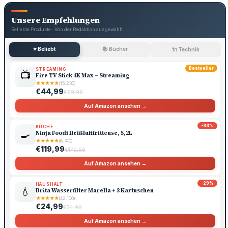
Unsere Empfehlungen
Beliebte Produkte · Von der Redaktion ausgewählt
⭐ Beliebt
📚 Bücher
🔌 Technik
Bestseller
STREAMING
📺
Fire TV Stick 4K Max – Streaming
★
★
★
★
★
(15.230)
€44,99
€69,99
Auf Amazon ansehen →
-33%
KÜCHE
🍳
Ninja Foodi Heißluftfritteuse, 5,2L
★
★
★
★
★
(8.740)
€119,99
€179,99
Auf Amazon ansehen →
-29%
HAUSHALT
💧
Brita Wasserfilter Marella + 3 Kartuschen
★
★
★
★
★
(42.100)
€24,99
€34,99
Auf Amazon ansehen →