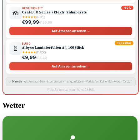
-50%
GESUNDHEIT
🪷
Oral-B iO Series 7 Elektr. Zahnbürste
★
★
★
★
★
(6.520)
€99,99
€199,99
Auf Amazon ansehen →
Topseller
BÜRO
📄
Albyco Laminierfolien A4, 100 Stück
★
★
★
★
★
(11.800)
€9,99
€14,99
Auf Amazon ansehen →
🔗
Hinweis:
Als Amazon-Partner verdienen wir an qualifizierten Verkäufen. Keine Mehrkosten für dich.
Preise können variieren · Stand: 9.8.2026
Wetter
📍