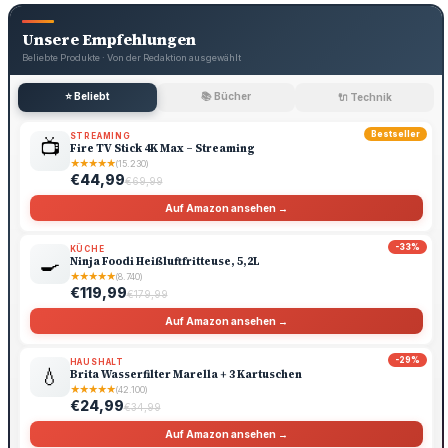
Unsere Empfehlungen
Beliebte Produkte · Von der Redaktion ausgewählt
⭐ Beliebt
📚 Bücher
🔌 Technik
Bestseller
STREAMING
📺
Fire TV Stick 4K Max – Streaming
★
★
★
★
★
(15.230)
€44,99
€69,99
Auf Amazon ansehen →
-33%
KÜCHE
🍳
Ninja Foodi Heißluftfritteuse, 5,2L
★
★
★
★
★
(8.740)
€119,99
€179,99
Auf Amazon ansehen →
-29%
HAUSHALT
💧
Brita Wasserfilter Marella + 3 Kartuschen
★
★
★
★
★
(42.100)
€24,99
€34,99
Auf Amazon ansehen →