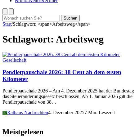
Brutto-Netto-Rechner
Suchen
Suchen
nach:
Start
/
Schlagwort: <span>Arbeitsweg</span>
Schlagwort:
Arbeitsweg
Gesellschaft
Pendlerpauschale 2026: 38 Cent ab dem ersten
Kilometer
Pendlerpauschale 2026 – Am 4. Dezember 2025 hat der Bundestag
das Steueränderungsgesetz beschlossen: Ab 1. Januar 2026 gilt die
Pendlerpauschale von 38…
Rathaus Nachrichten
4. Dezember 2025
7 Min. Lesezeit
RN
Meistgelesen