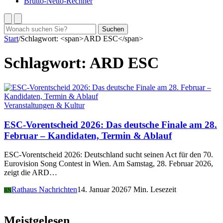
Brutto-Netto-Rechner
Suchen
Suchen
nach:
Start
/
Schlagwort: <span>ARD ESC</span>
Schlagwort:
ARD ESC
Veranstaltungen & Kultur
ESC-Vorentscheid 2026: Das deutsche Finale am 28.
Februar – Kandidaten, Termin & Ablauf
ESC-Vorentscheid 2026: Deutschland sucht seinen Act für den 70.
Eurovision Song Contest in Wien. Am Samstag, 28. Februar 2026,
zeigt die ARD…
Rathaus Nachrichten
14. Januar 2026
7 Min. Lesezeit
RN
Meistgelesen