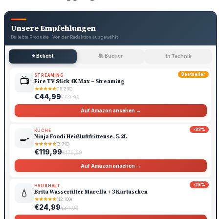
Unsere Empfehlungen
Beliebte Produkte · Von der Redaktion ausgewählt
⭐ Beliebt
📚 Bücher
🔌 Technik
Bestseller
STREAMING
📺
Fire TV Stick 4K Max – Streaming
★
★
★
★
★
(15.230)
€44,99
€69,99
Auf Amazon ansehen →
-33%
KÜCHE
🍳
Ninja Foodi Heißluftfritteuse, 5,2L
★
★
★
★
★
(8.740)
€119,99
€179,99
Auf Amazon ansehen →
-29%
HAUSHALT
💧
Brita Wasserfilter Marella + 3 Kartuschen
★
★
★
★
★
(42.100)
€24,99
€34,99