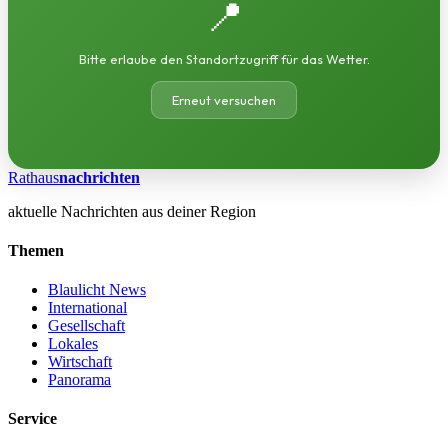
📍
Bitte erlaube den Standortzugriff für das Wetter.
Erneut versuchen
Rathaus
nachrichten
aktuelle Nachrichten aus deiner Region
Themen
Blaulicht News
International
Gesellschaft
Lokales
Wirtschaft
Panorama
Service