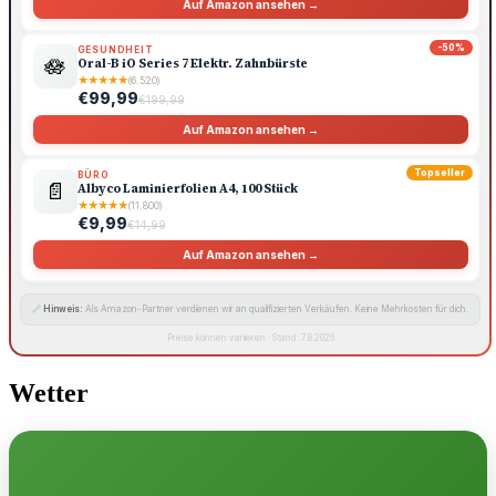
Auf Amazon ansehen →
-50%
GESUNDHEIT
🪷
Oral-B iO Series 7 Elektr. Zahnbürste
★
★
★
★
★
(6.520)
€99,99
€199,99
Auf Amazon ansehen →
Topseller
BÜRO
📄
Albyco Laminierfolien A4, 100 Stück
★
★
★
★
★
(11.800)
€9,99
€14,99
Auf Amazon ansehen →
🔗
Hinweis:
Als Amazon-Partner verdienen wir an qualifizierten Verkäufen. Keine Mehrkosten für dich.
Preise können variieren · Stand: 7.8.2026
Wetter