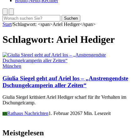
Brutto-Netto-Rechner
Suchen
Suchen
nach:
Start
/
Schlagwort: <span>Ariel Hediger</span>
Schlagwort:
Ariel Hediger
München
Giulia Siegel geht auf Ariel los – „Anstrengendste
Dschungelcamperin aller Zeiten“
Giulia Siegel kritisiert Ariel Hediger scharf für ihr Verhalten im
Dschungelcamp.
Rathaus Nachrichten
1. Februar 2026
7 Min. Lesezeit
RN
Meistgelesen