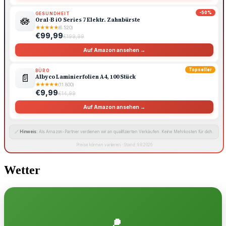
-50%
GESUNDHEIT
🪷
Oral-B iO Series 7 Elektr. Zahnbürste
★
★
★
★
★
(6.520)
€99,99
€199,99
Auf Amazon ansehen →
Topseller
BÜRO
📄
Albyco Laminierfolien A4, 100 Stück
★
★
★
★
★
(11.800)
€9,99
€14,99
Auf Amazon ansehen →
🔗
Hinweis:
Als Amazon-Partner verdienen wir an qualifizierten Verkäufen. Keine Mehrkosten für dich.
Preise können variieren · Stand: 9.8.2026
Wetter
📍