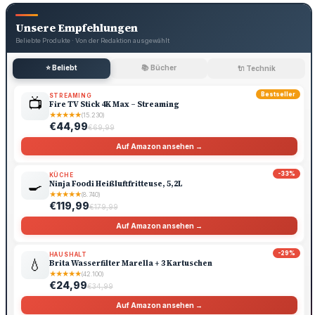
Unsere Empfehlungen
Beliebte Produkte · Von der Redaktion ausgewählt
⭐ Beliebt
📚 Bücher
🔌 Technik
Bestseller
STREAMING
📺
Fire TV Stick 4K Max – Streaming
★
★
★
★
★
(15.230)
€44,99
€69,99
Auf Amazon ansehen →
-33%
KÜCHE
🍳
Ninja Foodi Heißluftfritteuse, 5,2L
★
★
★
★
★
(8.740)
€119,99
€179,99
Auf Amazon ansehen →
-29%
HAUSHALT
💧
Brita Wasserfilter Marella + 3 Kartuschen
★
★
★
★
★
(42.100)
€24,99
€34,99
Auf Amazon ansehen →