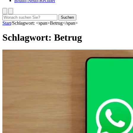
Brutto-Netto-Rechner
Suchen
Suchen
nach:
Start
/
Schlagwort: <span>Betrug</span>
Schlagwort:
Betrug