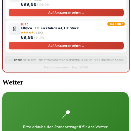
€99,99
€199,99
Auf Amazon ansehen →
Topseller
BÜRO
📄
Albyco Laminierfolien A4, 100 Stück
★
★
★
★
★
(11.800)
€9,99
€14,99
Auf Amazon ansehen →
🔗
Hinweis:
Als Amazon-Partner verdienen wir an qualifizierten Verkäufen. Keine Mehrkosten für dich.
Preise können variieren · Stand: 8.8.2026
Wetter
📍
Bitte erlaube den Standortzugriff für das Wetter.