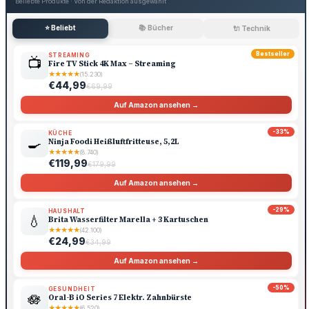
Beliebte Produkte · Von der Redaktion ausgewählt
⭐ Beliebt
📚 Bücher
🔌 Technik
Bestseller
STREAMING
📺
Fire TV Stick 4K Max – Streaming
★
★
★
★
★
(15.230)
€44,99
€69,99
Auf Amazon ansehen →
-33%
KÜCHE
🍳
Ninja Foodi Heißluftfritteuse, 5,2L
★
★
★
★
★
(8.740)
€119,99
€179,99
Auf Amazon ansehen →
-29%
HAUSHALT
💧
Brita Wasserfilter Marella + 3 Kartuschen
★
★
★
★
★
(42.100)
€24,99
€34,99
Auf Amazon ansehen →
-50%
GESUNDHEIT
🪷
Oral-B iO Series 7 Elektr. Zahnbürste
★
★
★
★
★
(6.520)