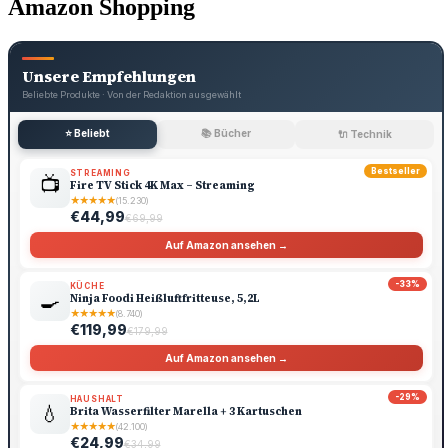
Amazon Shopping
Unsere Empfehlungen
Beliebte Produkte · Von der Redaktion ausgewählt
⭐ Beliebt
📚 Bücher
🔌 Technik
Bestseller
STREAMING
📺
Fire TV Stick 4K Max – Streaming
★
★
★
★
★
(15.230)
€44,99
€69,99
Auf Amazon ansehen →
-33%
KÜCHE
🍳
Ninja Foodi Heißluftfritteuse, 5,2L
★
★
★
★
★
(8.740)
€119,99
€179,99
Auf Amazon ansehen →
-29%
HAUSHALT
💧
Brita Wasserfilter Marella + 3 Kartuschen
★
★
★
★
★
(42.100)
€24,99
€34,99