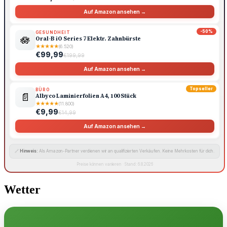
Auf Amazon ansehen →
-50%
GESUNDHEIT
🪷
Oral-B iO Series 7 Elektr. Zahnbürste
★
★
★
★
★
(6.520)
€99,99
€199,99
Auf Amazon ansehen →
Topseller
BÜRO
📄
Albyco Laminierfolien A4, 100 Stück
★
★
★
★
★
(11.800)
€9,99
€14,99
Auf Amazon ansehen →
🔗
Hinweis:
Als Amazon-Partner verdienen wir an qualifizierten Verkäufen. Keine Mehrkosten für dich.
Preise können variieren · Stand: 6.8.2026
Wetter