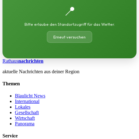
📍
Bitte erlaube den Standortzugriff für das Wetter.
Erneut versuchen
Rathaus
nachrichten
aktuelle Nachrichten aus deiner Region
Themen
Blaulicht News
International
Lokales
Gesellschaft
Wirtschaft
Panorama
Service