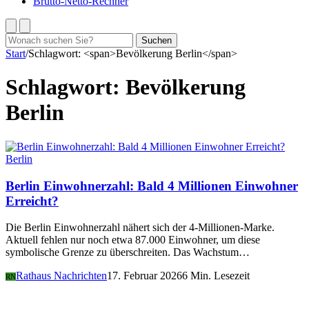
Brutto-Netto-Rechner
Suchen
Suchen
nach:
Start
/
Schlagwort: <span>Bevölkerung Berlin</span>
Schlagwort:
Bevölkerung
Berlin
Berlin
Berlin Einwohnerzahl: Bald 4 Millionen Einwohner
Erreicht?
Die Berlin Einwohnerzahl nähert sich der 4-Millionen-Marke.
Aktuell fehlen nur noch etwa 87.000 Einwohner, um diese
symbolische Grenze zu überschreiten. Das Wachstum…
Rathaus Nachrichten
17. Februar 2026
6 Min. Lesezeit
RN