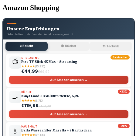
Amazon Shopping
Unsere Empfehlungen
Beliebte Produkte · Von der Redaktion ausgewählt
⭐ Beliebt
📚 Bücher
🔌 Technik
Bestseller
STREAMING
📺
Fire TV Stick 4K Max – Streaming
★
★
★
★
★
(15.230)
€44,99
€69,99
Auf Amazon ansehen →
-33%
KÜCHE
🍳
Ninja Foodi Heißluftfritteuse, 5,2L
★
★
★
★
★
(8.740)
€119,99
€179,99
Auf Amazon ansehen →
-29%
HAUSHALT
💧
Brita Wasserfilter Marella + 3 Kartuschen
★
★
★
★
★
(42.100)