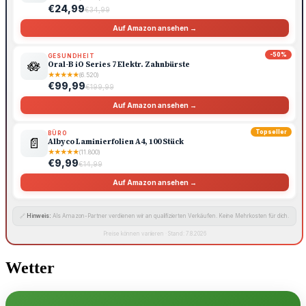
€24,99
€34,99
Auf Amazon ansehen →
-50%
GESUNDHEIT
🪷
Oral-B iO Series 7 Elektr. Zahnbürste
★
★
★
★
★
(6.520)
€99,99
€199,99
Auf Amazon ansehen →
Topseller
BÜRO
📄
Albyco Laminierfolien A4, 100 Stück
★
★
★
★
★
(11.800)
€9,99
€14,99
Auf Amazon ansehen →
🔗
Hinweis:
Als Amazon-Partner verdienen wir an qualifizierten Verkäufen. Keine Mehrkosten für dich.
Preise können variieren · Stand: 7.8.2026
Wetter