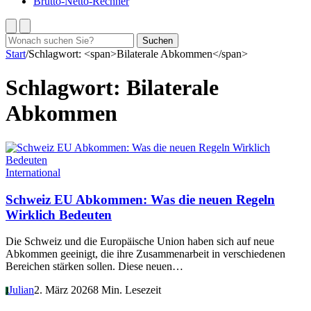
Brutto-Netto-Rechner
Suchen
Suchen
nach:
Start
/
Schlagwort: <span>Bilaterale Abkommen</span>
Schlagwort:
Bilaterale
Abkommen
International
Schweiz EU Abkommen: Was die neuen Regeln
Wirklich Bedeuten
Die Schweiz und die Europäische Union haben sich auf neue
Abkommen geeinigt, die ihre Zusammenarbeit in verschiedenen
Bereichen stärken sollen. Diese neuen…
Julian
2. März 2026
8 Min. Lesezeit
J