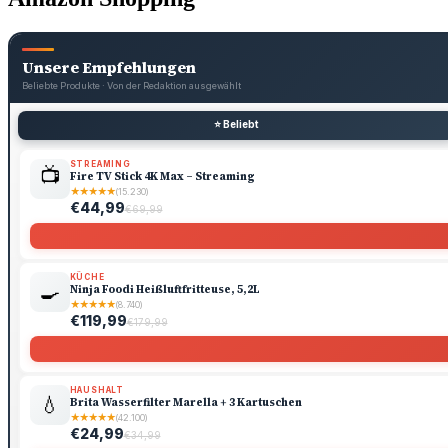
Unsere Empfehlungen
Beliebte Produkte · Von der Redaktion ausgewählt
⭐ Beliebt
STREAMING
📺
Fire TV Stick 4K Max – Streaming
★
★
★
★
★
(15.230)
€44,99
€69,99
KÜCHE
🍳
Ninja Foodi Heißluftfritteuse, 5,2L
★
★
★
★
★
(8.740)
€119,99
€179,99
HAUSHALT
💧
Brita Wasserfilter Marella + 3 Kartuschen
★
★
★
★
★
(42.100)
€24,99
€34,99