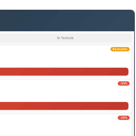
🔌 Technik
Bestseller
-33%
-29%