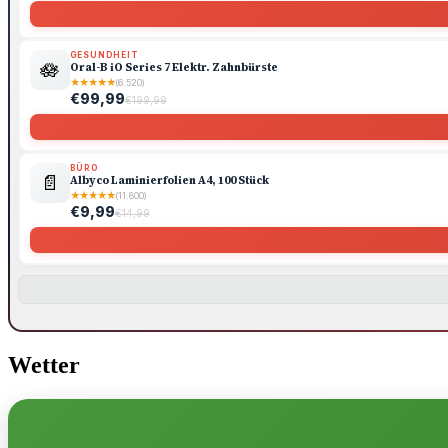
GESUNDHEIT
🪷
Oral-B iO Series 7 Elektr. Zahnbürste
★
★
★
★
★
(6.520)
€99,99
€199,99
BÜRO
📄
Albyco Laminierfolien A4, 100 Stück
★
★
★
★
★
(11.800)
€9,99
€14,99
Wetter