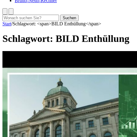
Brutto-Netto-Rechner
Suchen
Suchen
nach:
Start
/
Schlagwort: <span>BILD Enthüllung</span>
Schlagwort:
BILD Enthüllung