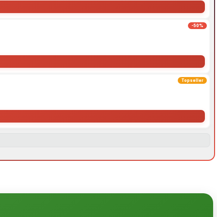
-50%
Topseller