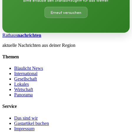
Bitte erlaube den Standortzugriff für das Wetter.
Erneut versuchen
Rathaus
nachrichten
aktuelle Nachrichten aus deiner Region
Themen
Blaulicht News
International
Gesellschaft
Lokales
Wirtschaft
Panorama
Service
Das sind wir
Gastartikel buchen
Impressum