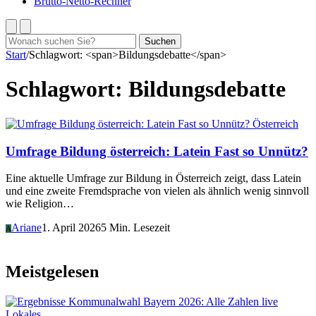
Brutto-Netto-Rechner
Suchen
Suchen
nach:
Start
/
Schlagwort: <span>Bildungsdebatte</span>
Schlagwort:
Bildungsdebatte
Österreich
Umfrage Bildung österreich: Latein Fast so Unnütz?
Eine aktuelle Umfrage zur Bildung in Österreich zeigt, dass Latein
und eine zweite Fremdsprache von vielen als ähnlich wenig sinnvoll
wie Religion…
Ariane
1. April 2026
5 Min. Lesezeit
A
Meistgelesen
Lokales