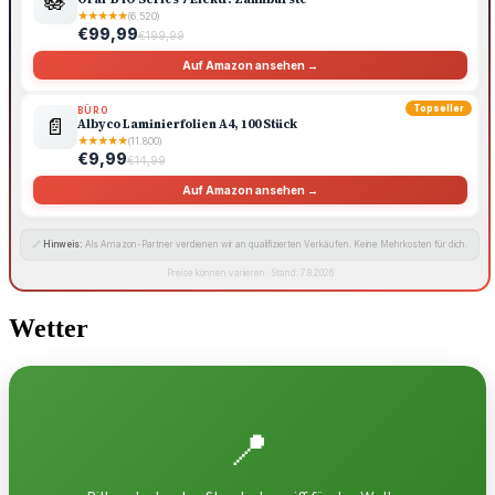
🪷
★
★
★
★
★
(6.520)
€99,99
€199,99
Auf Amazon ansehen →
Topseller
BÜRO
📄
Albyco Laminierfolien A4, 100 Stück
★
★
★
★
★
(11.800)
€9,99
€14,99
Auf Amazon ansehen →
🔗
Hinweis:
Als Amazon-Partner verdienen wir an qualifizierten Verkäufen. Keine Mehrkosten für dich.
Preise können variieren · Stand: 7.8.2026
Wetter
📍