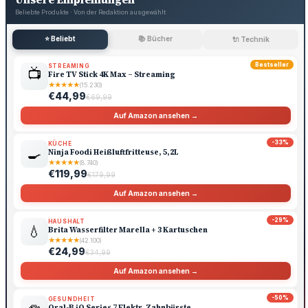
Beliebte Produkte · Von der Redaktion ausgewählt
⭐ Beliebt
📚 Bücher
🔌 Technik
Bestseller
STREAMING
📺
Fire TV Stick 4K Max – Streaming
★
★
★
★
★
(15.230)
€44,99
€69,99
Auf Amazon ansehen →
-33%
KÜCHE
🍳
Ninja Foodi Heißluftfritteuse, 5,2L
★
★
★
★
★
(8.740)
€119,99
€179,99
Auf Amazon ansehen →
-29%
HAUSHALT
💧
Brita Wasserfilter Marella + 3 Kartuschen
★
★
★
★
★
(42.100)
€24,99
€34,99
Auf Amazon ansehen →
-50%
GESUNDHEIT
Oral-B iO Series 7 Elektr. Zahnbürste