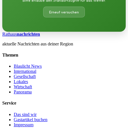
Bitte erlaube den Standortzugriff für das Wetter.
Erneut versuchen
Rathaus
nachrichten
aktuelle Nachrichten aus deiner Region
Themen
Blaulicht News
International
Gesellschaft
Lokales
Wirtschaft
Panorama
Service
Das sind wir
Gastartikel buchen
Impressum