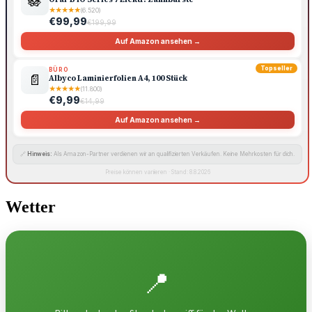
🪷
★
★
★
★
★
(6.520)
€99,99
€199,99
Auf Amazon ansehen →
Topseller
BÜRO
📄
Albyco Laminierfolien A4, 100 Stück
★
★
★
★
★
(11.800)
€9,99
€14,99
Auf Amazon ansehen →
🔗
Hinweis:
Als Amazon-Partner verdienen wir an qualifizierten Verkäufen. Keine Mehrkosten für dich.
Preise können variieren · Stand: 8.8.2026
Wetter
📍