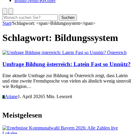
Brutto-Netto-Rechner
Suchen
Suchen
nach:
Start
/
Schlagwort: <span>Bildungssystem</span>
Schlagwort:
Bildungssystem
Österreich
Umfrage Bildung österreich: Latein Fast so Unnütz?
Eine aktuelle Umfrage zur Bildung in Österreich zeigt, dass Latein
und eine zweite Fremdsprache von vielen als ähnlich wenig sinnvoll
wie Religion…
Ariane
1. April 2026
5 Min. Lesezeit
A
Meistgelesen
Lokales