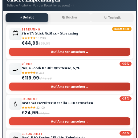
Beliebte Produkte · Von der Redaktion ausgewählt
⭐ Beliebt
📚 Bücher
🔌 Technik
Bestseller
STREAMING
📺
Fire TV Stick 4K Max – Streaming
★
★
★
★
★
(15.230)
€44,99
€69,99
Auf Amazon ansehen →
-33%
KÜCHE
🍳
Ninja Foodi Heißluftfritteuse, 5,2L
★
★
★
★
★
(8.740)
€119,99
€179,99
Auf Amazon ansehen →
-29%
HAUSHALT
💧
Brita Wasserfilter Marella + 3 Kartuschen
★
★
★
★
★
(42.100)
€24,99
€34,99
Auf Amazon ansehen →
-50%
GESUNDHEIT
Oral-B iO Series 7 Elektr. Zahnbürste