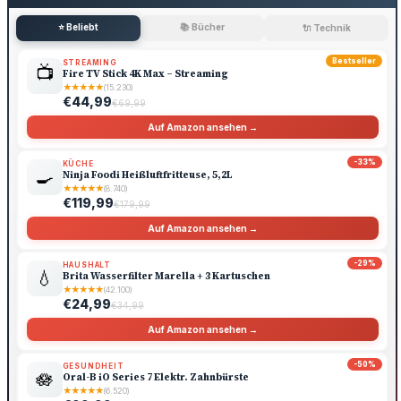
⭐ Beliebt
📚 Bücher
🔌 Technik
Bestseller
STREAMING
📺
Fire TV Stick 4K Max – Streaming
★
★
★
★
★
(15.230)
€44,99
€69,99
Auf Amazon ansehen →
-33%
KÜCHE
🍳
Ninja Foodi Heißluftfritteuse, 5,2L
★
★
★
★
★
(8.740)
€119,99
€179,99
Auf Amazon ansehen →
-29%
HAUSHALT
💧
Brita Wasserfilter Marella + 3 Kartuschen
★
★
★
★
★
(42.100)
€24,99
€34,99
Auf Amazon ansehen →
-50%
GESUNDHEIT
🪷
Oral-B iO Series 7 Elektr. Zahnbürste
★
★
★
★
★
(6.520)