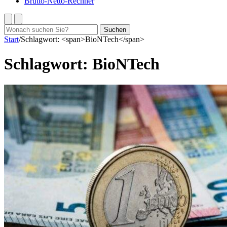
Brutto-Netto-Rechner
Suchen
Suchen
nach:
Start
/
Schlagwort: <span>BioNTech</span>
Schlagwort:
BioNTech