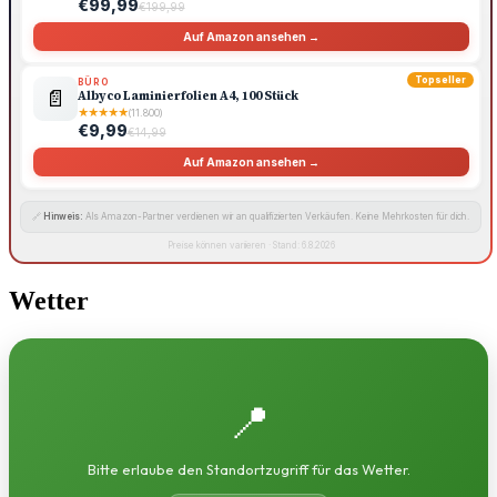
€99,99
€199,99
Auf Amazon ansehen →
Topseller
BÜRO
📄
Albyco Laminierfolien A4, 100 Stück
★
★
★
★
★
(11.800)
€9,99
€14,99
Auf Amazon ansehen →
🔗
Hinweis:
Als Amazon-Partner verdienen wir an qualifizierten Verkäufen. Keine Mehrkosten für dich.
Preise können variieren · Stand: 6.8.2026
Wetter
📍
Bitte erlaube den Standortzugriff für das Wetter.