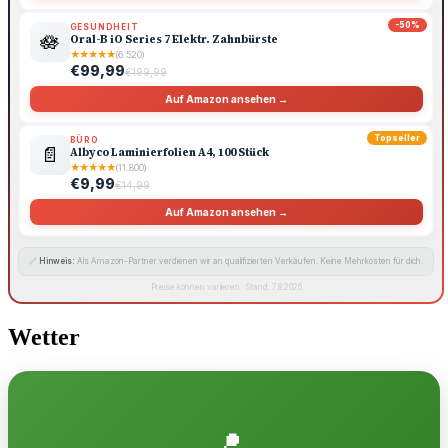
-50%
GESUNDHEIT
🪷
Oral-B iO Series 7 Elektr. Zahnbürste
★
★
★
★
★
(6.520)
€99,99
€199,99
Auf Amazon ansehen →
Topseller
BÜRO
📄
Albyco Laminierfolien A4, 100 Stück
★
★
★
★
★
(11.800)
€9,99
€14,99
Auf Amazon ansehen →
🔗
Hinweis:
Als Amazon-Partner verdienen wir an qualifizierten Verkäufen. Keine Mehrkosten für dich.
Preise können variieren · Stand: 7.8.2026
Wetter
📍