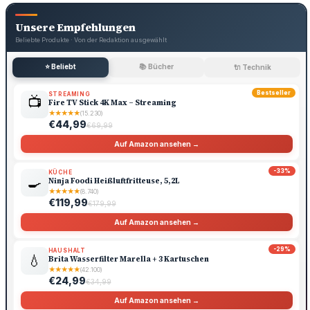
Unsere Empfehlungen
Beliebte Produkte · Von der Redaktion ausgewählt
⭐ Beliebt
📚 Bücher
🔌 Technik
Bestseller
STREAMING
📺
Fire TV Stick 4K Max – Streaming
★
★
★
★
★
(15.230)
€44,99
€69,99
Auf Amazon ansehen →
-33%
KÜCHE
🍳
Ninja Foodi Heißluftfritteuse, 5,2L
★
★
★
★
★
(8.740)
€119,99
€179,99
Auf Amazon ansehen →
-29%
HAUSHALT
💧
Brita Wasserfilter Marella + 3 Kartuschen
★
★
★
★
★
(42.100)
€24,99
€34,99
Auf Amazon ansehen →