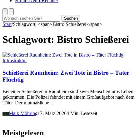
Brutto-Netto-Rechner
Suchen
Suchen
nach:
Start
/
Schlagwort: <span>Bistro Schießerei</span>
Schlagwort:
Bistro Schießerei
Infrastruktur
Schießerei Raunheim: Zwei Tote in Bistro – Täter
Flüchtig
Bei einer Schießerei in Raunheim sind zwei Menschen ums Leben
gekommen. Die Polizei fahndet mit einem Großaufgebot nach dem
Täter. Der mutmaßliche…
Maik Möhring
17. März 2026
4 Min. Lesezeit
MM
Meistgelesen