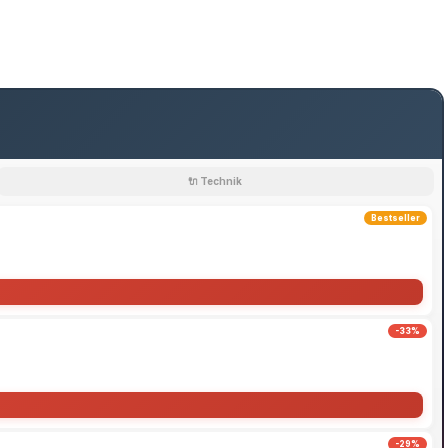
🔌 Technik
Bestseller
-33%
-29%