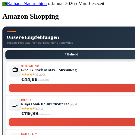
Rathaus Nachrichten
5. Januar 2026
5 Min. Lesezeit
RN
Amazon Shopping
Unsere Empfehlungen
Beliebte Produkte · Von der Redaktion ausgewählt
⭐ Beliebt
STREAMING
📺
Fire TV Stick 4K Max – Streaming
★
★
★
★
★
(15.230)
€44,99
€69,99
KÜCHE
🍳
Ninja Foodi Heißluftfritteuse, 5,2L
★
★
★
★
★
(8.740)
€119,99
€179,99
HAUSHALT