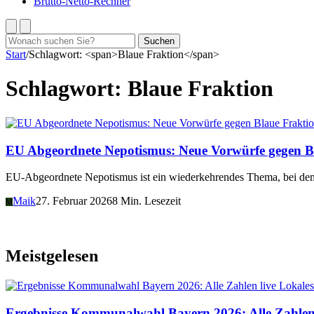
Brutto-Netto-Rechner
Suchen
Suchen
nach:
Start
/
Schlagwort: <span>Blaue Fraktion</span>
Schlagwort:
Blaue Fraktion
EU Abgeordnete Nepotismus: Neue Vorwürfe gegen B
EU-Abgeordnete Nepotismus ist ein wiederkehrendes Thema, bei dem 
Maik
27. Februar 2026
8 Min. Lesezeit
M
Meistgelesen
Lokales
Ergebnisse Kommunalwahl Bayern 2026: Alle Zahlen 