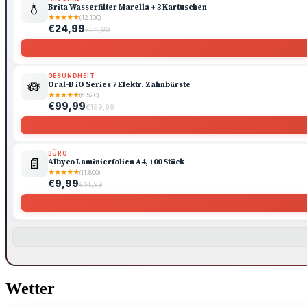
💧
Brita Wasserfilter Marella + 3 Kartuschen
★
★
★
★
★
(42.100)
€24,99
€34,99
GESUNDHEIT
🪷
Oral-B iO Series 7 Elektr. Zahnbürste
★
★
★
★
★
(6.520)
€99,99
€199,99
BÜRO
📄
Albyco Laminierfolien A4, 100 Stück
★
★
★
★
★
(11.800)
€9,99
€14,99
Wetter