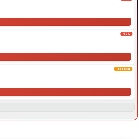
-50%
Topseller