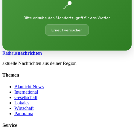
📍
Bitte erlaube den Standortzugriff für das Wetter.
Erneut versuchen
Rathaus
nachrichten
aktuelle Nachrichten aus deiner Region
Themen
Blaulicht News
International
Gesellschaft
Lokales
Wirtschaft
Panorama
Service