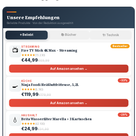
Unsere Empfehlungen
Beliebte Produkte · Von der Redaktion ausgewählt
⭐ Beliebt
📚 Bücher
🔌 Technik
Bestseller
STREAMING
📺
Fire TV Stick 4K Max – Streaming
★
★
★
★
★
(15.230)
€44,99
€69,99
Auf Amazon ansehen →
-33%
KÜCHE
🍳
Ninja Foodi Heißluftfritteuse, 5,2L
★
★
★
★
★
(8.740)
€119,99
€179,99
Auf Amazon ansehen →
-29%
HAUSHALT
💧
Brita Wasserfilter Marella + 3 Kartuschen
★
★
★
★
★
(42.100)
€24,99
€34,99