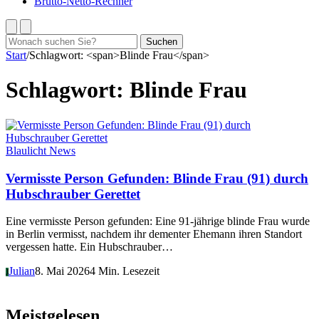
Brutto-Netto-Rechner
Suchen
Suchen
nach:
Start
/
Schlagwort: <span>Blinde Frau</span>
Schlagwort:
Blinde Frau
Blaulicht News
Vermisste Person Gefunden: Blinde Frau (91) durch
Hubschrauber Gerettet
Eine vermisste Person gefunden: Eine 91-jährige blinde Frau wurde
in Berlin vermisst, nachdem ihr dementer Ehemann ihren Standort
vergessen hatte. Ein Hubschrauber…
Julian
8. Mai 2026
4 Min. Lesezeit
J
Meistgelesen