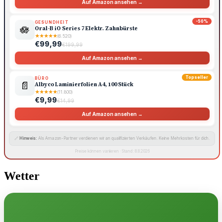
Auf Amazon ansehen →
-50%
GESUNDHEIT
🪷
Oral-B iO Series 7 Elektr. Zahnbürste
★
★
★
★
★
(6.520)
€99,99
€199,99
Auf Amazon ansehen →
Topseller
BÜRO
📄
Albyco Laminierfolien A4, 100 Stück
★
★
★
★
★
(11.800)
€9,99
€14,99
Auf Amazon ansehen →
🔗
Hinweis:
Als Amazon-Partner verdienen wir an qualifizierten Verkäufen. Keine Mehrkosten für dich.
Preise können variieren · Stand: 8.8.2026
Wetter