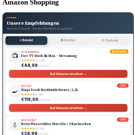
Amazon Shopping
Unsere Empfehlungen
Beliebte Produkte · Von der Redaktion ausgewählt
⭐ Beliebt
📚 Bücher
🔌 Technik
Bestseller
STREAMING
📺
Fire TV Stick 4K Max – Streaming
★
★
★
★
★
(15.230)
€44,99
€69,99
Auf Amazon ansehen →
-33%
KÜCHE
🍳
Ninja Foodi Heißluftfritteuse, 5,2L
★
★
★
★
★
(8.740)
€119,99
€179,99
Auf Amazon ansehen →
-29%
HAUSHALT
💧
Brita Wasserfilter Marella + 3 Kartuschen
★
★
★
★
★
(42.100)
€24,99
€34,99