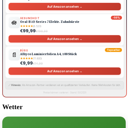
Auf Amazon ansehen →
-50%
GESUNDHEIT
🪷
Oral-B iO Series 7 Elektr. Zahnbürste
★
★
★
★
★
(6.520)
€99,99
€199,99
Auf Amazon ansehen →
Topseller
BÜRO
📄
Albyco Laminierfolien A4, 100 Stück
★
★
★
★
★
(11.800)
€9,99
€14,99
Auf Amazon ansehen →
🔗
Hinweis:
Als Amazon-Partner verdienen wir an qualifizierten Verkäufen. Keine Mehrkosten für dich.
Preise können variieren · Stand: 6.8.2026
Wetter