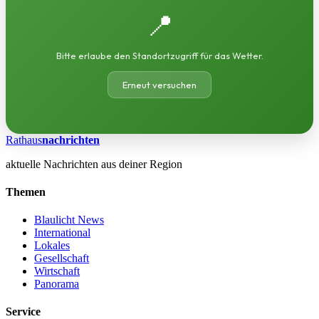
📍
Bitte erlaube den Standortzugriff für das Wetter.
Erneut versuchen
Rathaus
nachrichten
aktuelle Nachrichten aus deiner Region
Themen
Blaulicht News
International
Lokales
Gesellschaft
Wirtschaft
Panorama
Service