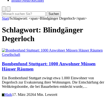
Brutto-Netto-Rechner
Suchen
Suchen
nach:
Start
/
Schlagwort: <span>Blindgänger Degerloch</span>
Schlagwort:
Blindgänger
Degerloch
Gesellschaft
Bombenfund Stuttgart: 1000 Anwohner Müssen
Häuser Räumen
Ein Bombenfund Stuttgart zwingt etwa 1.000 Einwohner von
Degerloch zur Evakuierung ihrer Wohnungen. Die Entschärfung der
Weltkriegsbombe, die bei Bauarbeiten entdeckt wurde,…
Maik
17. März 2026
4 Min. Lesezeit
M