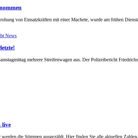
genommen
drohung von Einsatzkräften mit einer Machete, wurde am frühen Dien
cht News
letzte!
 Samstagmittag mehrere Streifenwagen aus. Der Polizeibericht Friedric
live
werden die Stimmen ausgezählt. Hier finden Sie alle aktuellen Zahl