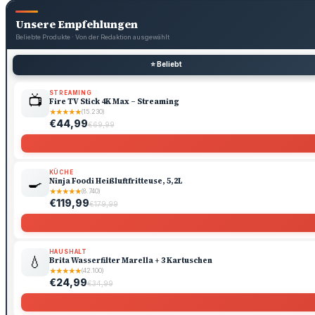
Unsere Empfehlungen
Beliebte Produkte · Von der Redaktion ausgewählt
⭐ Beliebt
STREAMING
📺
Fire TV Stick 4K Max – Streaming
★
★
★
★
★
(15.230)
€44,99
€69,99
KÜCHE
🍳
Ninja Foodi Heißluftfritteuse, 5,2L
★
★
★
★
★
(8.740)
€119,99
€179,99
HAUSHALT
💧
Brita Wasserfilter Marella + 3 Kartuschen
★
★
★
★
★
(42.100)
€24,99
€34,99