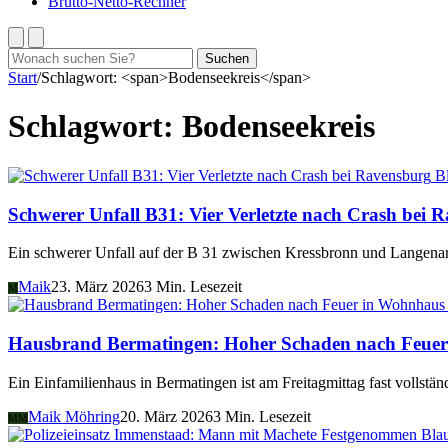
Brutto-Netto-Rechner
Suchen
Suchen
nach:
Start
/
Schlagwort: <span>Bodenseekreis</span>
Schlagwort:
Bodenseekreis
B
Schwerer Unfall B31: Vier Verletzte nach Crash bei 
Ein schwerer Unfall auf der B 31 zwischen Kressbronn und Langenarg
Maik
23. März 2026
3 Min. Lesezeit
M
Hausbrand Bermatingen: Hoher Schaden nach Feue
Ein Einfamilienhaus in Bermatingen ist am Freitagmittag fast vollst
Maik Möhring
20. März 2026
3 Min. Lesezeit
MM
Bla