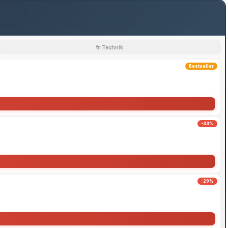
🔌 Technik
Bestseller
-33%
-29%