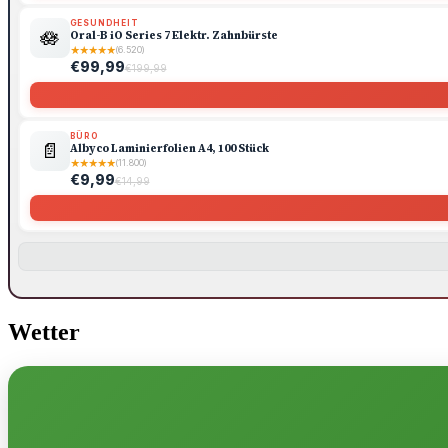
GESUNDHEIT
🪷
Oral-B iO Series 7 Elektr. Zahnbürste
★
★
★
★
★
(6.520)
€99,99
€199,99
BÜRO
📄
Albyco Laminierfolien A4, 100 Stück
★
★
★
★
★
(11.800)
€9,99
€14,99
Wetter