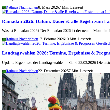
Rathaus Nachrichten
8. März 2026
7 Min. Lesezeit
RN
Lo
Ramadan 2026: Datum, Dauer & alle Regeln zum Fa
Was ist Ramadan 2026? Der Ramadan 2026 ist der neunte Monat im i
Rathaus Nachrichten
17. Februar 2026
10 Min. Lesezeit
RN
Gesellsc
Landtagswahlen 2026: Termine, Ergebnisse & Progn
Update: Ergebnisse der Landtagswahlen – Stand 22.03.2026 Die er
Rathaus Nachrichten
22. Dezember 2025
7 Min. Lesezeit
RN