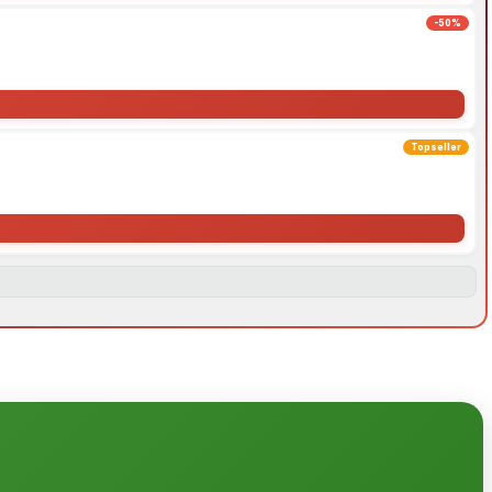
-50%
Topseller