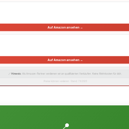
Auf Amazon ansehen →
Auf Amazon ansehen →
🔗
Hinweis:
Als Amazon-Partner verdienen wir an qualifizierten Verkäufen. Keine Mehrkosten für dich.
Preise können variieren · Stand: 7.8.2026
📍