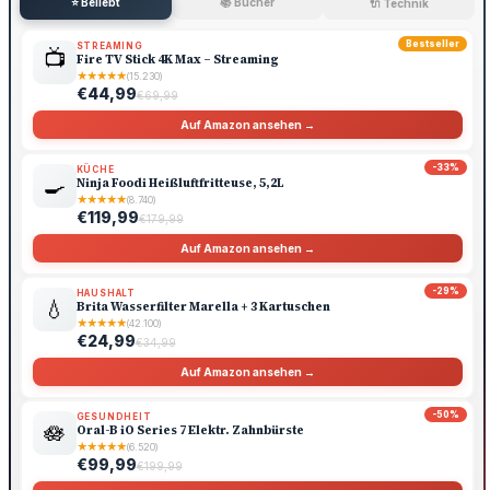
⭐ Beliebt
📚 Bücher
🔌 Technik
Bestseller
STREAMING
📺
Fire TV Stick 4K Max – Streaming
★
★
★
★
★
(15.230)
€44,99
€69,99
Auf Amazon ansehen →
-33%
KÜCHE
🍳
Ninja Foodi Heißluftfritteuse, 5,2L
★
★
★
★
★
(8.740)
€119,99
€179,99
Auf Amazon ansehen →
-29%
HAUSHALT
💧
Brita Wasserfilter Marella + 3 Kartuschen
★
★
★
★
★
(42.100)
€24,99
€34,99
Auf Amazon ansehen →
-50%
GESUNDHEIT
🪷
Oral-B iO Series 7 Elektr. Zahnbürste
★
★
★
★
★
(6.520)
€99,99
€199,99