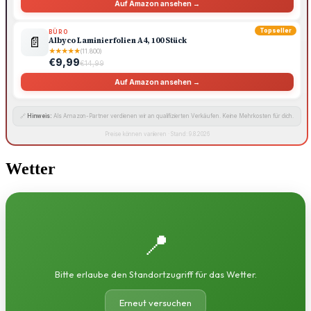
Auf Amazon ansehen →
Topseller
BÜRO
📄
Albyco Laminierfolien A4, 100 Stück
★
★
★
★
★
(11.800)
€9,99
€14,99
Auf Amazon ansehen →
🔗
Hinweis:
Als Amazon-Partner verdienen wir an qualifizierten Verkäufen. Keine Mehrkosten für dich.
Preise können variieren · Stand: 9.8.2026
Wetter
📍
Bitte erlaube den Standortzugriff für das Wetter.
Erneut versuchen