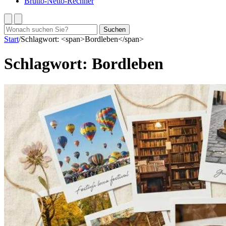
Brutto-Netto-Rechner
Suchen
Suchen
nach:
Start
/
Schlagwort: <span>Bordleben</span>
Schlagwort:
Bordleben