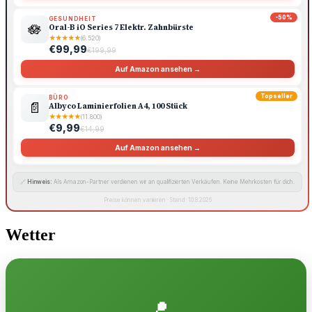
-50%
GESUNDHEIT
🪷
Oral-B iO Series 7 Elektr. Zahnbürste
★
★
★
★
★
(6.520)
€99,99
€199,99
Auf Amazon ansehen →
Topseller
BÜRO
📄
Albyco Laminierfolien A4, 100 Stück
★
★
★
★
★
(11.800)
€9,99
€14,99
Auf Amazon ansehen →
🔗
Hinweis:
Als Amazon-Partner verdienen wir an qualifizierten Verkäufen. Keine Mehrkosten für dich.
Preise können variieren · Stand: 10.8.2026
Wetter
📍