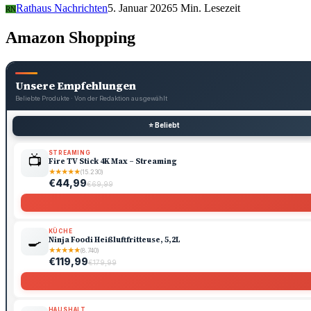
Rathaus Nachrichten
5. Januar 2026
5 Min. Lesezeit
RN
Amazon Shopping
Unsere Empfehlungen
Beliebte Produkte · Von der Redaktion ausgewählt
⭐ Beliebt
STREAMING
📺
Fire TV Stick 4K Max – Streaming
★
★
★
★
★
(15.230)
€44,99
€69,99
KÜCHE
🍳
Ninja Foodi Heißluftfritteuse, 5,2L
★
★
★
★
★
(8.740)
€119,99
€179,99
HAUSHALT