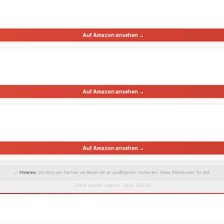
Auf Amazon ansehen →
Auf Amazon ansehen →
Auf Amazon ansehen →
🔗
Hinweis:
Als Amazon-Partner verdienen wir an qualifizierten Verkäufen. Keine Mehrkosten für dich.
Preise können variieren · Stand: 8.8.2026