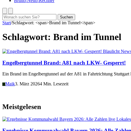
Brutto-Netto-Rechner
Suchen
Suchen
nach:
Start
/
Schlagwort: <span>Brand im Tunnel</span>
Schlagwort:
Brand im Tunnel
Blaulicht New
Engelbergtunnel Brand: A81 nach LKW- Gesperrt!
Ein Brand im Engelbergtunnel auf der A81 in Fahrtrichtung Stuttgar
Maik
3. März 2026
4 Min. Lesezeit
M
Meistgelesen
Lokales
Ergebnisse Kommunalwahl Bayern 2026: Alle Zahlen 