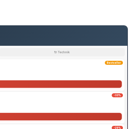
🔌 Technik
Bestseller
-33%
-29%