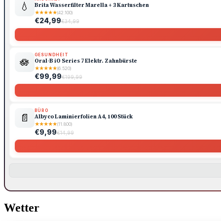
💧
Brita Wasserfilter Marella + 3 Kartuschen
★
★
★
★
★
(42.100)
€24,99
€34,99
GESUNDHEIT
🪷
Oral-B iO Series 7 Elektr. Zahnbürste
★
★
★
★
★
(6.520)
€99,99
€199,99
BÜRO
📄
Albyco Laminierfolien A4, 100 Stück
★
★
★
★
★
(11.800)
€9,99
€14,99
Wetter