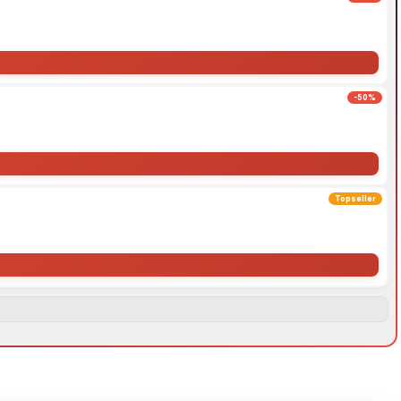
-50%
Topseller