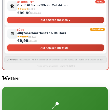
-50%
GESUNDHEIT
🪷
Oral-B iO Series 7 Elektr. Zahnbürste
★
★
★
★
★
(6.520)
€99,99
€199,99
Auf Amazon ansehen →
Topseller
BÜRO
📄
Albyco Laminierfolien A4, 100 Stück
★
★
★
★
★
(11.800)
€9,99
€14,99
Auf Amazon ansehen →
🔗
Hinweis:
Als Amazon-Partner verdienen wir an qualifizierten Verkäufen. Keine Mehrkosten für dich.
Preise können variieren · Stand: 10.8.2026
Wetter
📍