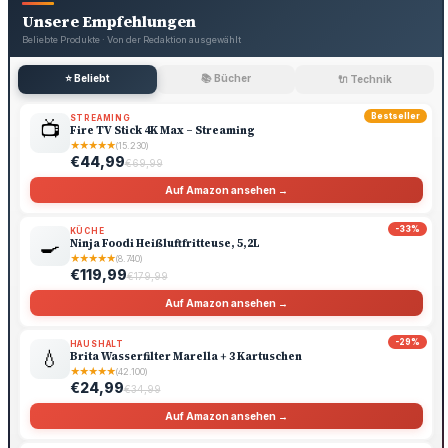
Unsere Empfehlungen
Beliebte Produkte · Von der Redaktion ausgewählt
⭐ Beliebt
📚 Bücher
🔌 Technik
Bestseller
STREAMING
📺
Fire TV Stick 4K Max – Streaming
★
★
★
★
★
(15.230)
€44,99
€69,99
Auf Amazon ansehen →
-33%
KÜCHE
🍳
Ninja Foodi Heißluftfritteuse, 5,2L
★
★
★
★
★
(8.740)
€119,99
€179,99
Auf Amazon ansehen →
-29%
HAUSHALT
💧
Brita Wasserfilter Marella + 3 Kartuschen
★
★
★
★
★
(42.100)
€24,99
€34,99
Auf Amazon ansehen →