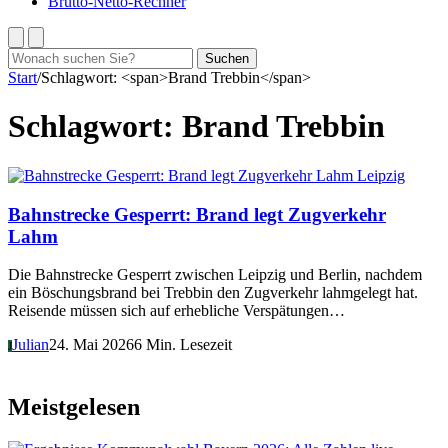
Brutto-Netto-Rechner
Suchen
Suchen
nach:
Start
/
Schlagwort: <span>Brand Trebbin</span>
Schlagwort:
Brand Trebbin
Leipzig
Bahnstrecke Gesperrt: Brand legt Zugverkehr
Lahm
Die Bahnstrecke Gesperrt zwischen Leipzig und Berlin, nachdem
ein Böschungsbrand bei Trebbin den Zugverkehr lahmgelegt hat.
Reisende müssen sich auf erhebliche Verspätungen…
Julian
24. Mai 2026
6 Min. Lesezeit
J
Meistgelesen