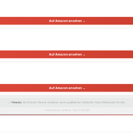
Auf Amazon ansehen →
Auf Amazon ansehen →
Auf Amazon ansehen →
🔗
Hinweis:
Als Amazon-Partner verdienen wir an qualifizierten Verkäufen. Keine Mehrkosten für dich.
Preise können variieren · Stand: 6.8.2026