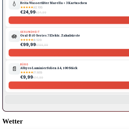
💧
Brita Wasserfilter Marella + 3 Kartuschen
★
★
★
★
★
(42.100)
€24,99
€34,99
GESUNDHEIT
🪷
Oral-B iO Series 7 Elektr. Zahnbürste
★
★
★
★
★
(6.520)
€99,99
€199,99
BÜRO
📄
Albyco Laminierfolien A4, 100 Stück
★
★
★
★
★
(11.800)
€9,99
€14,99
Wetter