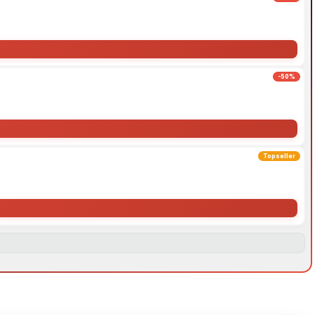
-50%
Topseller