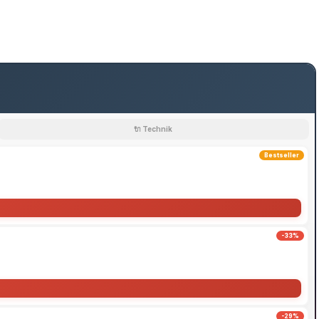
🔌 Technik
Bestseller
-33%
-29%