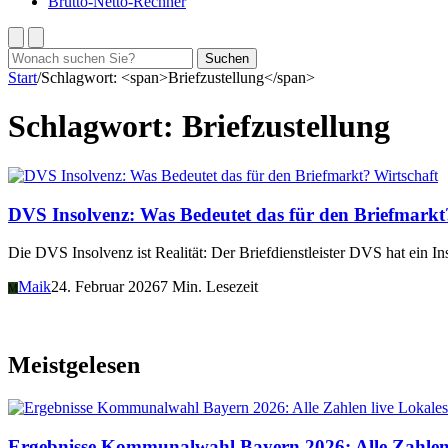
Brutto-Netto-Rechner
Suchen
Suchen
nach:
Start
/
Schlagwort: <span>Briefzustellung</span>
Schlagwort:
Briefzustellung
Wirtschaft
DVS Insolvenz: Was Bedeutet das für den Briefmarkt
Die DVS Insolvenz ist Realität: Der Briefdienstleister DVS hat ein 
Maik
24. Februar 2026
7 Min. Lesezeit
M
Meistgelesen
Lokales
Ergebnisse Kommunalwahl Bayern 2026: Alle Zahlen 