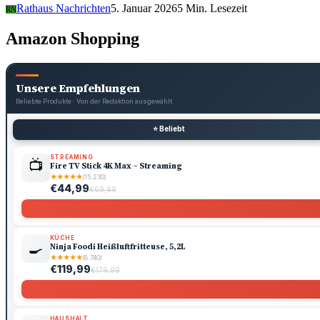
Rathaus Nachrichten
5. Januar 2026
5 Min. Lesezeit
RN
Amazon Shopping
Unsere Empfehlungen
Beliebte Produkte · Von der Redaktion ausgewählt
⭐ Beliebt
STREAMING
📺
Fire TV Stick 4K Max – Streaming
★
★
★
★
★
(15.230)
€44,99
€69,99
KÜCHE
🍳
Ninja Foodi Heißluftfritteuse, 5,2L
★
★
★
★
★
(8.740)
€119,99
€179,99
HAUSHALT