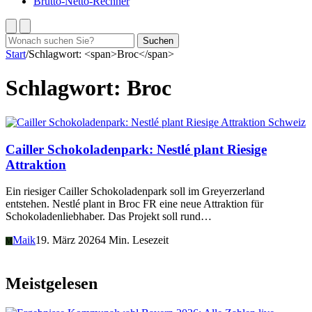
Brutto-Netto-Rechner
Suchen
Suchen
nach:
Start
/
Schlagwort: <span>Broc</span>
Schlagwort:
Broc
Schweiz
Cailler Schokoladenpark: Nestlé plant Riesige
Attraktion
Ein riesiger Cailler Schokoladenpark soll im Greyerzerland
entstehen. Nestlé plant in Broc FR eine neue Attraktion für
Schokoladenliebhaber. Das Projekt soll rund…
Maik
19. März 2026
4 Min. Lesezeit
M
Meistgelesen