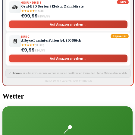
-50%
GESUNDHEIT
🪷
Oral-B iO Series 7 Elektr. Zahnbürste
★
★
★
★
★
(6.520)
€99,99
€199,99
Auf Amazon ansehen →
Topseller
BÜRO
📄
Albyco Laminierfolien A4, 100 Stück
★
★
★
★
★
(11.800)
€9,99
€14,99
Auf Amazon ansehen →
🔗
Hinweis:
Als Amazon-Partner verdienen wir an qualifizierten Verkäufen. Keine Mehrkosten für dich.
Preise können variieren · Stand: 10.8.2026
Wetter
📍