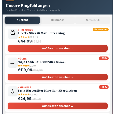
Unsere Empfehlungen
Beliebte Produkte · Von der Redaktion ausgewählt
⭐ Beliebt
📚 Bücher
🔌 Technik
Bestseller
STREAMING
📺
Fire TV Stick 4K Max – Streaming
★
★
★
★
★
(15.230)
€44,99
€69,99
Auf Amazon ansehen →
-33%
KÜCHE
🍳
Ninja Foodi Heißluftfritteuse, 5,2L
★
★
★
★
★
(8.740)
€119,99
€179,99
Auf Amazon ansehen →
-29%
HAUSHALT
💧
Brita Wasserfilter Marella + 3 Kartuschen
★
★
★
★
★
(42.100)
€24,99
€34,99
Auf Amazon ansehen →