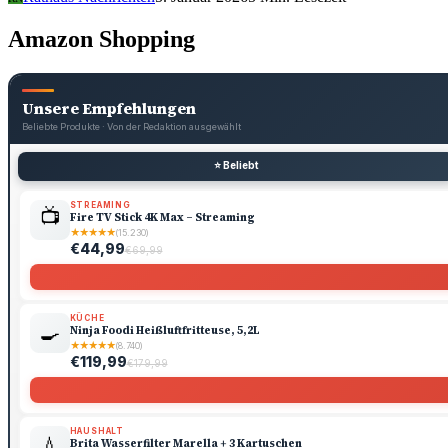
Amazon Shopping
Unsere Empfehlungen
Beliebte Produkte · Von der Redaktion ausgewählt
⭐ Beliebt
STREAMING
📺
Fire TV Stick 4K Max – Streaming
★
★
★
★
★
(15.230)
€44,99
€69,99
KÜCHE
🍳
Ninja Foodi Heißluftfritteuse, 5,2L
★
★
★
★
★
(8.740)
€119,99
€179,99
HAUSHALT
💧
Brita Wasserfilter Marella + 3 Kartuschen