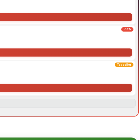
-50%
Topseller