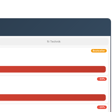
🔌 Technik
Bestseller
-33%
-29%