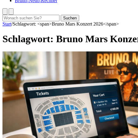
Brutto-Netto-Rechner
Suchen
Suchen
nach:
Start
/
Schlagwort: <span>Bruno Mars Konzert 2026</span>
Schlagwort:
Bruno Mars Konzer