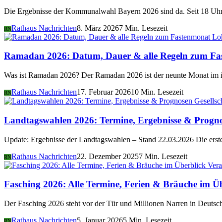
Die Ergebnisse der Kommunalwahl Bayern 2026 sind da. Seit 18 Uhr 
Rathaus Nachrichten
8. März 2026
7 Min. Lesezeit
RN
Lo
Ramadan 2026: Datum, Dauer & alle Regeln zum Fa
Was ist Ramadan 2026? Der Ramadan 2026 ist der neunte Monat im i
Rathaus Nachrichten
17. Februar 2026
10 Min. Lesezeit
RN
Gesellsc
Landtagswahlen 2026: Termine, Ergebnisse & Progn
Update: Ergebnisse der Landtagswahlen – Stand 22.03.2026 Die er
Rathaus Nachrichten
22. Dezember 2025
7 Min. Lesezeit
RN
Vera
Fasching 2026: Alle Termine, Ferien & Bräuche im Ü
Der Fasching 2026 steht vor der Tür und Millionen Narren in Deutsch
Rathaus Nachrichten
5. Januar 2026
5 Min. Lesezeit
RN