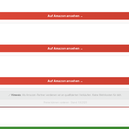
Auf Amazon ansehen →
Auf Amazon ansehen →
Auf Amazon ansehen →
🔗
Hinweis:
Als Amazon-Partner verdienen wir an qualifizierten Verkäufen. Keine Mehrkosten für dich.
Preise können variieren · Stand: 6.8.2026