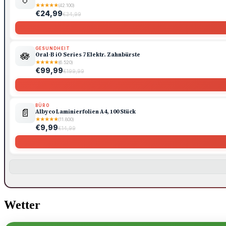
★
★
★
★
★
(42.100)
€24,99
€34,99
GESUNDHEIT
🪷
Oral-B iO Series 7 Elektr. Zahnbürste
★
★
★
★
★
(6.520)
€99,99
€199,99
BÜRO
📄
Albyco Laminierfolien A4, 100 Stück
★
★
★
★
★
(11.800)
€9,99
€14,99
Wetter